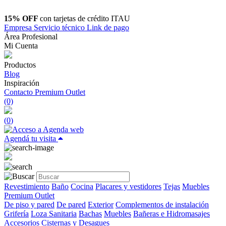
15% OFF
con tarjetas de crédito ITAU
Empresa
Servicio técnico
Link de pago
Área Profesional
Mi Cuenta
Productos
Blog
Inspiración
Contacto
Premium Outlet
(0)
(
0
)
Agendá tu visita
Revestimiento
Baño
Cocina
Placares y vestidores
Tejas
Muebles
Premium Outlet
De piso y pared
De pared
Exterior
Complementos de instalación
Grifería
Loza Sanitaria
Bachas
Muebles
Bañeras e Hidromasajes
Accesorios
Cisternas y Desagues