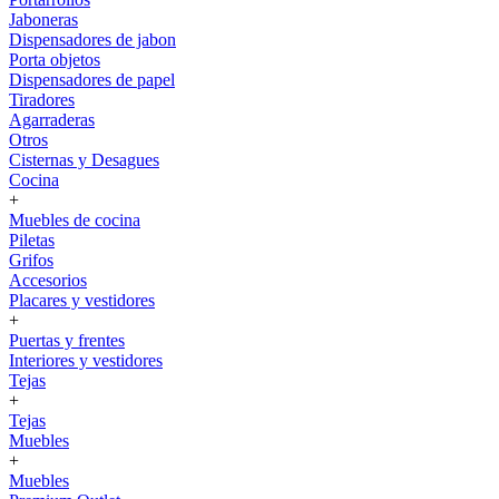
Jaboneras
Dispensadores de jabon
Porta objetos
Dispensadores de papel
Tiradores
Agarraderas
Otros
Cisternas y Desagues
Cocina
+
Muebles de cocina
Piletas
Grifos
Accesorios
Placares y vestidores
+
Puertas y frentes
Interiores y vestidores
Tejas
+
Tejas
Muebles
+
Muebles