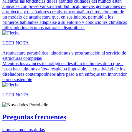
Mientras las tendencias de las grandes ciudades del mundo están
alineadas con preservar su identidad local, nuevas generaciones de
arquitectos y diseñadores creativos acompañan el renacimiento de
un modelo de arquitectura que, en sus inicios, permitió a los
primeros habitantes adaptarse a su entorno y condiciones climáticas
utilizando los recursos naturales disponibles.
LEER NOTA
Arquitectura paramétrica: algoritmos y programación al servicio de
estructuras complejas
Mientras los avances tecnológicos desafían los límites de lo que –
hasta hace algunos años– resultaba imposible, la creatividad de los
diseñadores contemporáneos abre paso a un enfoque tan innovador
como sostenible
LEER NOTA
Preguntas frecuentes
Contestamos tus dudas