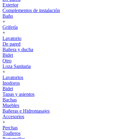
Exterior
Complementos de instalación
Baño
+
Grifería
+
Lavatorio
De pared
Bañera y ducha
Bidet
Otro
Loza Sanitaria
+
Lavatorios
Inodoros
Bidet
Tapas y asientos
Bachas
Muebles
Bañeras e Hidromasajes
Accesorios
+
Perchas
Toalleros
Portarrollos