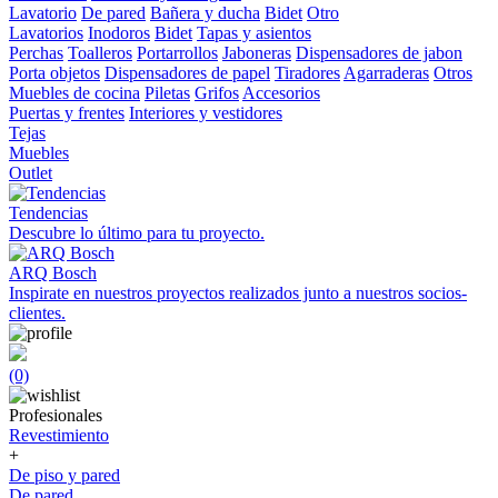
Lavatorio
De pared
Bañera y ducha
Bidet
Otro
Lavatorios
Inodoros
Bidet
Tapas y asientos
Perchas
Toalleros
Portarrollos
Jaboneras
Dispensadores de jabon
Porta objetos
Dispensadores de papel
Tiradores
Agarraderas
Otros
Muebles de cocina
Piletas
Grifos
Accesorios
Puertas y frentes
Interiores y vestidores
Tejas
Muebles
Outlet
Tendencias
Descubre lo último para tu proyecto.
ARQ Bosch
Inspirate en nuestros proyectos realizados junto a nuestros socios-
clientes.
(0)
Profesionales
Revestimiento
+
De piso y pared
De pared