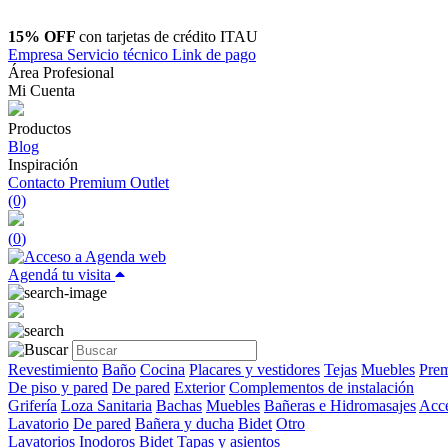
15% OFF
con tarjetas de crédito ITAU
Empresa
Servicio técnico
Link de pago
Área Profesional
Mi Cuenta
Productos
Blog
Inspiración
Contacto
Premium Outlet
(0)
(
0
)
Agendá tu visita
Revestimiento
Baño
Cocina
Placares y vestidores
Tejas
Muebles
Prem
De piso y pared
De pared
Exterior
Complementos de instalación
Grifería
Loza Sanitaria
Bachas
Muebles
Bañeras e Hidromasajes
Acce
Lavatorio
De pared
Bañera y ducha
Bidet
Otro
Lavatorios
Inodoros
Bidet
Tapas y asientos