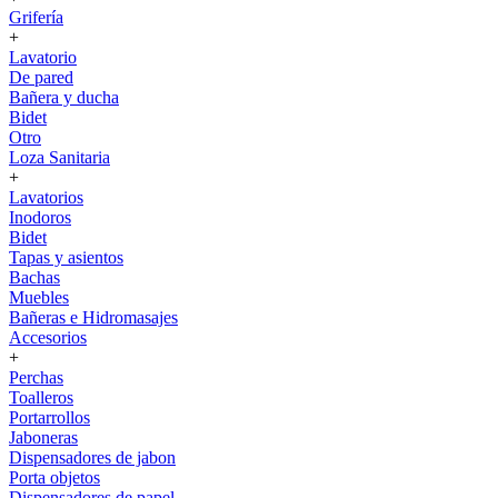
Grifería
+
Lavatorio
De pared
Bañera y ducha
Bidet
Otro
Loza Sanitaria
+
Lavatorios
Inodoros
Bidet
Tapas y asientos
Bachas
Muebles
Bañeras e Hidromasajes
Accesorios
+
Perchas
Toalleros
Portarrollos
Jaboneras
Dispensadores de jabon
Porta objetos
Dispensadores de papel