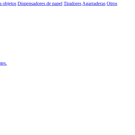
a objetos
Dispensadores de papel
Tiradores
Agarraderas
Otros
tes.