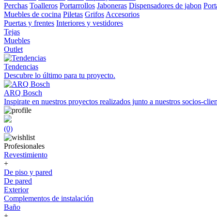
Perchas
Toalleros
Portarrollos
Jaboneras
Dispensadores de jabon
Port
Muebles de cocina
Piletas
Grifos
Accesorios
Puertas y frentes
Interiores y vestidores
Tejas
Muebles
Outlet
Tendencias
Descubre lo último para tu proyecto.
ARQ Bosch
Inspirate en nuestros proyectos realizados junto a nuestros socios-clien
(0)
Profesionales
Revestimiento
+
De piso y pared
De pared
Exterior
Complementos de instalación
Baño
+