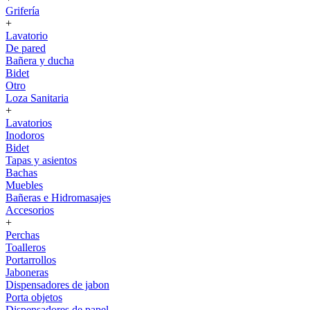
Grifería
+
Lavatorio
De pared
Bañera y ducha
Bidet
Otro
Loza Sanitaria
+
Lavatorios
Inodoros
Bidet
Tapas y asientos
Bachas
Muebles
Bañeras e Hidromasajes
Accesorios
+
Perchas
Toalleros
Portarrollos
Jaboneras
Dispensadores de jabon
Porta objetos
Dispensadores de papel