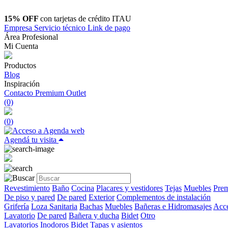
15% OFF
con tarjetas de crédito ITAU
Empresa
Servicio técnico
Link de pago
Área Profesional
Mi Cuenta
Productos
Blog
Inspiración
Contacto
Premium Outlet
(0)
(
0
)
Agendá tu visita
Revestimiento
Baño
Cocina
Placares y vestidores
Tejas
Muebles
Prem
De piso y pared
De pared
Exterior
Complementos de instalación
Grifería
Loza Sanitaria
Bachas
Muebles
Bañeras e Hidromasajes
Acce
Lavatorio
De pared
Bañera y ducha
Bidet
Otro
Lavatorios
Inodoros
Bidet
Tapas y asientos