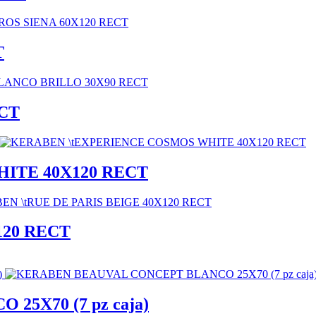
T
CT
ITE 40X120 RECT
120 RECT
5X70 (7 pz caja)