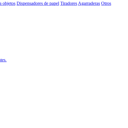
a objetos
Dispensadores de papel
Tiradores
Agarraderas
Otros
tes.