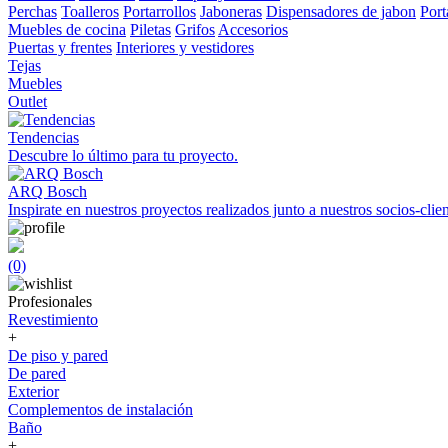
Perchas
Toalleros
Portarrollos
Jaboneras
Dispensadores de jabon
Port
Muebles de cocina
Piletas
Grifos
Accesorios
Puertas y frentes
Interiores y vestidores
Tejas
Muebles
Outlet
Tendencias
Descubre lo último para tu proyecto.
ARQ Bosch
Inspirate en nuestros proyectos realizados junto a nuestros socios-clien
(0)
Profesionales
Revestimiento
+
De piso y pared
De pared
Exterior
Complementos de instalación
Baño
+