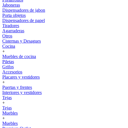
Jaboneras
Dispensadores de jabon
Porta objetos
Dispensadores de papel
Tiradores
Agarraderas
Otros
Cisternas y Desagues
Cocina
+
Muebles de cocina
Piletas
Grifos
Accesorios
Placares y vestidores
+
Puertas y frentes
Interiores y vestidores
Tejas
+
Tejas
Muebles
+
Muebles