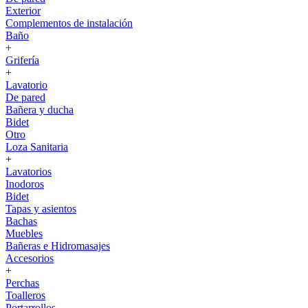
Exterior
Complementos de instalación
Baño
+
Grifería
+
Lavatorio
De pared
Bañera y ducha
Bidet
Otro
Loza Sanitaria
+
Lavatorios
Inodoros
Bidet
Tapas y asientos
Bachas
Muebles
Bañeras e Hidromasajes
Accesorios
+
Perchas
Toalleros
Portarrollos