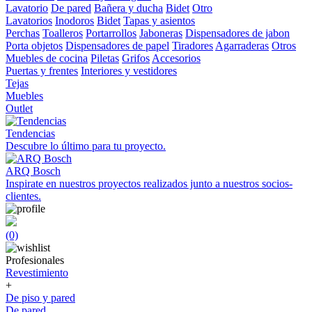
Lavatorio
De pared
Bañera y ducha
Bidet
Otro
Lavatorios
Inodoros
Bidet
Tapas y asientos
Perchas
Toalleros
Portarrollos
Jaboneras
Dispensadores de jabon
Porta objetos
Dispensadores de papel
Tiradores
Agarraderas
Otros
Muebles de cocina
Piletas
Grifos
Accesorios
Puertas y frentes
Interiores y vestidores
Tejas
Muebles
Outlet
Tendencias
Descubre lo último para tu proyecto.
ARQ Bosch
Inspirate en nuestros proyectos realizados junto a nuestros socios-
clientes.
(0)
Profesionales
Revestimiento
+
De piso y pared
De pared