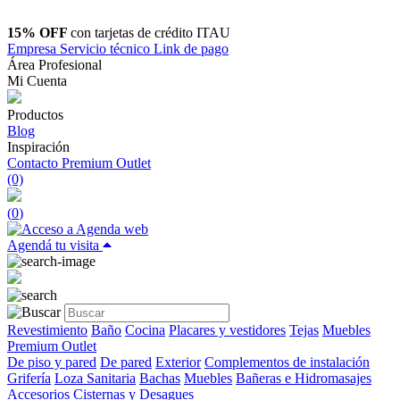
15% OFF
con tarjetas de crédito ITAU
Empresa
Servicio técnico
Link de pago
Área Profesional
Mi Cuenta
Productos
Blog
Inspiración
Contacto
Premium Outlet
(0)
(
0
)
Agendá tu visita
Revestimiento
Baño
Cocina
Placares y vestidores
Tejas
Muebles
Premium Outlet
De piso y pared
De pared
Exterior
Complementos de instalación
Grifería
Loza Sanitaria
Bachas
Muebles
Bañeras e Hidromasajes
Accesorios
Cisternas y Desagues