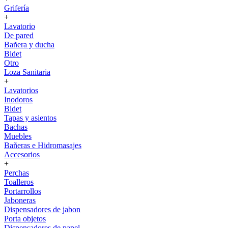
Grifería
+
Lavatorio
De pared
Bañera y ducha
Bidet
Otro
Loza Sanitaria
+
Lavatorios
Inodoros
Bidet
Tapas y asientos
Bachas
Muebles
Bañeras e Hidromasajes
Accesorios
+
Perchas
Toalleros
Portarrollos
Jaboneras
Dispensadores de jabon
Porta objetos
Dispensadores de papel