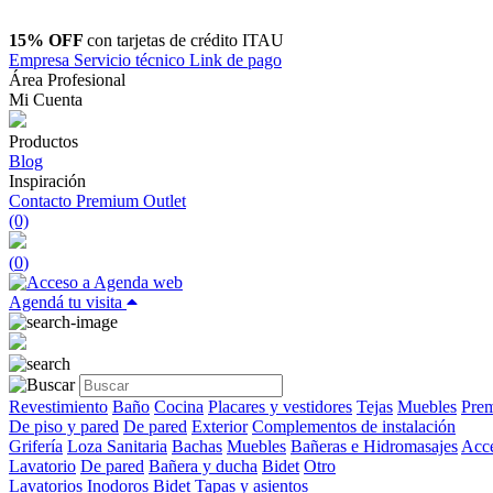
15% OFF
con tarjetas de crédito ITAU
Empresa
Servicio técnico
Link de pago
Área Profesional
Mi Cuenta
Productos
Blog
Inspiración
Contacto
Premium Outlet
(0)
(
0
)
Agendá tu visita
Revestimiento
Baño
Cocina
Placares y vestidores
Tejas
Muebles
Prem
De piso y pared
De pared
Exterior
Complementos de instalación
Grifería
Loza Sanitaria
Bachas
Muebles
Bañeras e Hidromasajes
Acce
Lavatorio
De pared
Bañera y ducha
Bidet
Otro
Lavatorios
Inodoros
Bidet
Tapas y asientos