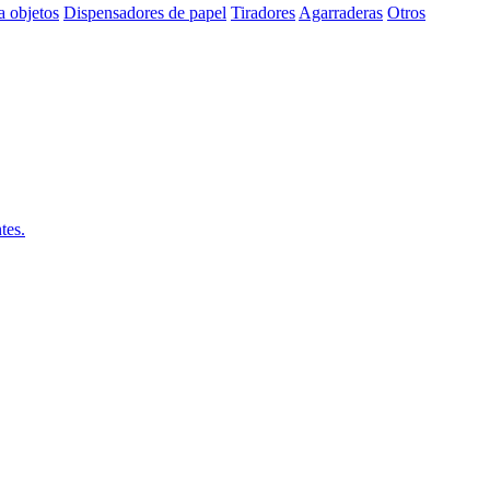
a objetos
Dispensadores de papel
Tiradores
Agarraderas
Otros
tes.