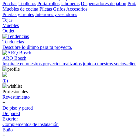
Perchas
Toalleros
Portarrollos
Jaboneras
Dispensadores de jabon
Port
Muebles de cocina
Piletas
Grifos
Accesorios
Puertas y frentes
Interiores y vestidores
Tejas
Muebles
Outlet
Tendencias
Descubre lo último para tu proyecto.
ARQ Bosch
Inspirate en nuestros proyectos realizados junto a nuestros socios-clien
(0)
Profesionales
Revestimiento
+
De piso y pared
De pared
Exterior
Complementos de instalación
Baño
+