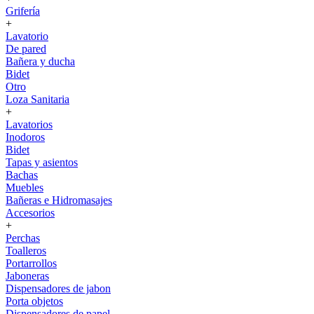
Grifería
+
Lavatorio
De pared
Bañera y ducha
Bidet
Otro
Loza Sanitaria
+
Lavatorios
Inodoros
Bidet
Tapas y asientos
Bachas
Muebles
Bañeras e Hidromasajes
Accesorios
+
Perchas
Toalleros
Portarrollos
Jaboneras
Dispensadores de jabon
Porta objetos
Dispensadores de papel