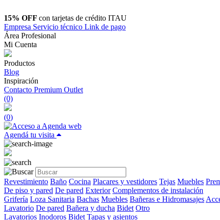
15% OFF
con tarjetas de crédito ITAU
Empresa
Servicio técnico
Link de pago
Área Profesional
Mi Cuenta
Productos
Blog
Inspiración
Contacto
Premium Outlet
(0)
(
0
)
Agendá tu visita
Revestimiento
Baño
Cocina
Placares y vestidores
Tejas
Muebles
Prem
De piso y pared
De pared
Exterior
Complementos de instalación
Grifería
Loza Sanitaria
Bachas
Muebles
Bañeras e Hidromasajes
Acce
Lavatorio
De pared
Bañera y ducha
Bidet
Otro
Lavatorios
Inodoros
Bidet
Tapas y asientos