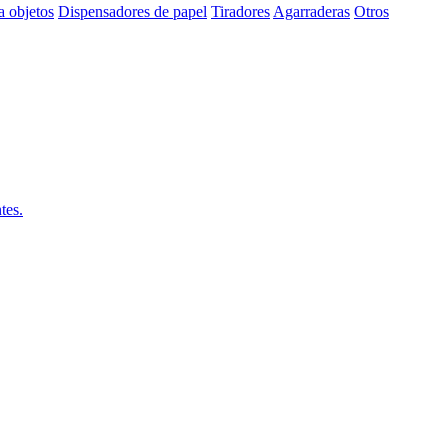
a objetos
Dispensadores de papel
Tiradores
Agarraderas
Otros
tes.