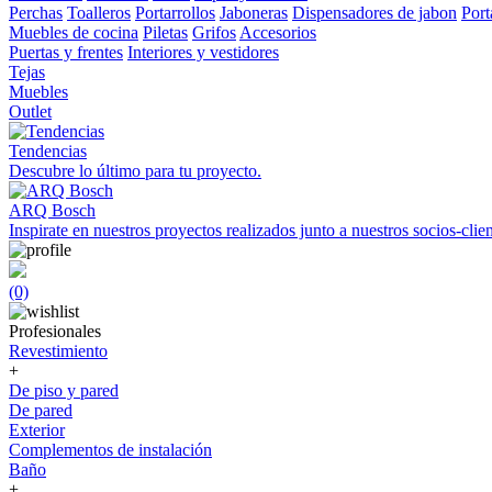
Perchas
Toalleros
Portarrollos
Jaboneras
Dispensadores de jabon
Port
Muebles de cocina
Piletas
Grifos
Accesorios
Puertas y frentes
Interiores y vestidores
Tejas
Muebles
Outlet
Tendencias
Descubre lo último para tu proyecto.
ARQ Bosch
Inspirate en nuestros proyectos realizados junto a nuestros socios-clien
(0)
Profesionales
Revestimiento
+
De piso y pared
De pared
Exterior
Complementos de instalación
Baño
+