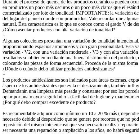
Durante el proceso de quema de los productos cerámicos pueden ocurri
en productos un poco más oscuros o un poco más claros que el estándar
comercializado por lote de tonalidad. IMPORTANTE: la variación
del lugar del planeta donde son producidos. Vale recordar que alguna
natural. Ésta característica es lo que se conoce como el grado V de d
¿Cómo asentar productos con alta variación de tonalidad?
+
Algunas colecciones presentan una variación de tonalidad intencional, 
proporcionando espacios armoniosos y con gran personalidad. Esta var
variación - V2, con una variación moderada - V3 y con alta variación
resultados se obtienen mediante una buena distribución del producto, 
colocando las piezas de forma secuencial. Proceda de la misma forma c
¿Dónde o cuándo debo utilizar productos antideslizantes?
+
Los productos antideslizantes son indicados para áreas externas, expue
áspera de los antideslizantes que evita el deslizamiento, también infl
Demandarán una limpieza más pesada y constante; por eso los porcelana
optar por una mayor seguridad o la facilidad de higiene y mantenimien
¿Por qué debo comprar excedente de producto?
+
Es recomendable adquirir como mínimo un 10 a 20 % más ( dependiendo 
necesario debido al desperdicio que se genera por recortes que no podr
reposición del mismo lote en caso que sea necesario realizar reparacio
ser necesaria una reparación o ampliación a los años, no habrá seguri