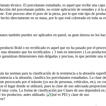
anato técnico. El porcelanato esmaltado, es aquel que recibe una capa de 
cción del porcelanato pulido, no existe aplicación de esmaltes y sí la 
nte. Este proceso abre el poro de la pieza, por lo que este tipo de pro
 hecho directamente en su masa, por lo que está coloreado en toda su est
anatos también pueden ser aplicados en pared, su gran dureza no los ha
n producto Bold o no rectificado es aquel que no ha pasado por el proce
as distantes que los rectificados. ( 3 mm en interiores ) Los productos
e garantizan dimensiones más delgadas y precisas, lo que permite una m
la las normas para la clasificación de la resistencia a la abrasión superfic
sistencia a la abrasión, clasifica los porcelanatos esmaltados. La clase 
aste provocado por el tránsito (ya sea de personas, vehículos, etc), en c
n el lugar donde se utilizará, pues la clase de uso adecuada proporciona
l muy corta. La forma de clasificación por Clases de uso dependerá en 
los productos, antes utilizado.
rre?