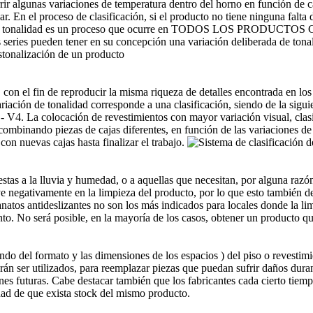
r algunas variaciones de temperatura dentro del horno en función de ca
. En el proceso de clasificación, si el producto no tiene ninguna falta
 de tonalidad es un proceso que ocurre en TODOS LOS PRODUCTOS C
s series pueden tener en su concepción una variación deliberada de ton
estonalización de un producto
con el fin de reproducir la misma riqueza de detalles encontrada en los 
iación de tonalidad corresponde a una clasificación, siendo de la sigu
 - V4. La colocación de revestimientos con mayor variación visual, cla
combinando piezas de cajas diferentes, en función de las variaciones d
on nuevas cajas hasta finalizar el trabajo.
stas a la lluvia y humedad, o a aquellas que necesitan, por alguna razó
uye negativamente en la limpieza del producto, por lo que esto también d
tos antideslizantes no son los más indicados para locales donde la limp
to. No será posible, en la mayoría de los casos, obtener un producto qu
del formato y las dimensiones de los espacios ) del piso o revestimien
án ser utilizados, para reemplazar piezas que puedan sufrir daños duran
nes futuras. Cabe destacar también que los fabricantes cada cierto tiem
dad de que exista stock del mismo producto.