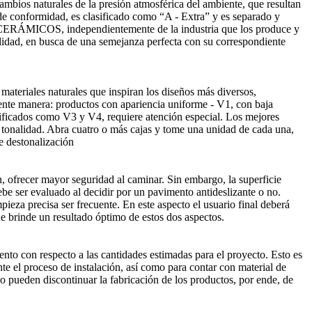
mbios naturales de la presión atmosférica del ambiente, que resultan
 de conformidad, es clasificado como “A - Extra” y es separado y
ERÁMICOS, independientemente de la industria que los produce y
alidad, en busca de una semejanza perfecta con su correspondiente
materiales naturales que inspiran los diseños más diversos,
iente manera: productos con apariencia uniforme - V1, con baja
sificados como V3 y V4, requiere atención especial. Los mejores
e tonalidad. Abra cuatro o más cajas y tome una unidad de cada una,
n, ofrecer mayor seguridad al caminar. Sin embargo, la superficie
ebe ser evaluado al decidir por un pavimento antideslizante o no.
ieza precisa ser frecuente. En este aspecto el usuario final deberá
e brinde un resultado óptimo de estos dos aspectos.
to con respecto a las cantidades estimadas para el proyecto. Esto es
te el proceso de instalación, así como para contar con material de
po pueden discontinuar la fabricación de los productos, por ende, de