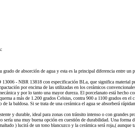
s:
u grado de absorción de agua y esta es la principal diferencia entre un 
O 13006 - NBR 13818 con especificación BLa, que significa material pr
mpactación por encima de las utilizadas en los cerámicos convencionale
ecánica y por lo tanto una mayor dureza. El porcelanato está hecho con
se quema a más de 1.200 grados Celsius, contra 900 a 1100 grados en el 
de la baldosa. Si se trata de una cerámica el agua se absorberá rápida
tente y durable, ideal para zonas con tránsito intenso o con grandes pr
ámico sería una muy buena opción en cuestión de durabilidad. Una forma 
maltado ) lucirá de un tono blancuzco y la cerámica será roja,( aunque ta