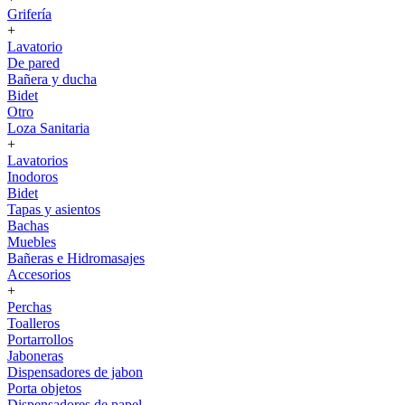
Grifería
+
Lavatorio
De pared
Bañera y ducha
Bidet
Otro
Loza Sanitaria
+
Lavatorios
Inodoros
Bidet
Tapas y asientos
Bachas
Muebles
Bañeras e Hidromasajes
Accesorios
+
Perchas
Toalleros
Portarrollos
Jaboneras
Dispensadores de jabon
Porta objetos
Dispensadores de papel