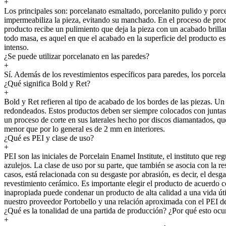
+
Los principales son: porcelanato esmaltado, porcelanito pulido y porcel
impermeabiliza la pieza, evitando su manchado. En el proceso de produ
producto recibe un pulimiento que deja la pieza con un acabado brilla
todo masa, es aquel en que el acabado en la superficie del producto es
intenso.
¿Se puede utilizar porcelanato en las paredes?
+
Sí. Además de los revestimientos específicos para paredes, los porcel
¿Qué significa Bold y Ret?
+
Bold y Ret refieren al tipo de acabado de los bordes de las piezas. U
redondeados. Estos productos deben ser siempre colocados con juntas m
un proceso de corte en sus laterales hecho por discos diamantados, qu
menor que por lo general es de 2 mm en interiores.
¿Qué es PEI y clase de uso?
+
PEI son las iniciales de Porcelain Enamel Institute, el instituto que regu
azulejos. La clase de uso por su parte, que también se asocia con la re
casos, está relacionada con su desgaste por abrasión, es decir, el desg
revestimiento cerámico. Es importante elegir el producto de acuerdo co
inapropiada puede condenar un producto de alta calidad a una vida úti
nuestro proveedor Portobello y una relación aproximada con el PEI de 
¿Qué es la tonalidad de una partida de producción? ¿Por qué esto ocu
+