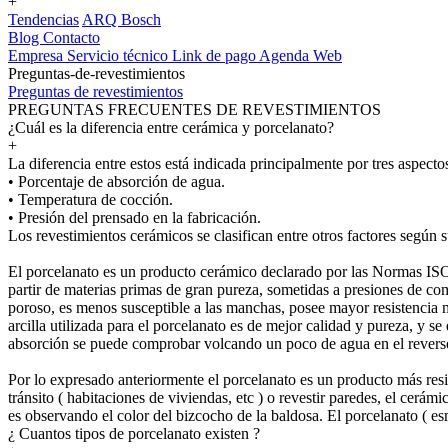
+
Tendencias
ARQ Bosch
Blog
Contacto
Empresa
Servicio técnico
Link de pago
Agenda Web
Preguntas-de-revestimientos
Preguntas de revestimientos
PREGUNTAS FRECUENTES DE REVESTIMIENTOS
¿Cuál es la diferencia entre cerámica y porcelanato?
+
La diferencia entre estos está indicada principalmente por tres aspecto
• Porcentaje de absorción de agua.
• Temperatura de cocción.
• Presión del prensado en la fabricación.
Los revestimientos cerámicos se clasifican entre otros factores según s
El porcelanato es un producto cerámico declarado por las Normas IS
partir de materias primas de gran pureza, sometidas a presiones de co
poroso, es menos susceptible a las manchas, posee mayor resistencia m
arcilla utilizada para el porcelanato es de mejor calidad y pureza, y 
absorción se puede comprobar volcando un poco de agua en el reverso 
Por lo expresado anteriormente el porcelanato es un producto más resis
tránsito ( habitaciones de viviendas, etc ) o revestir paredes, el cer
es observando el color del bizcocho de la baldosa. El porcelanato ( es
¿ Cuantos tipos de porcelanato existen ?