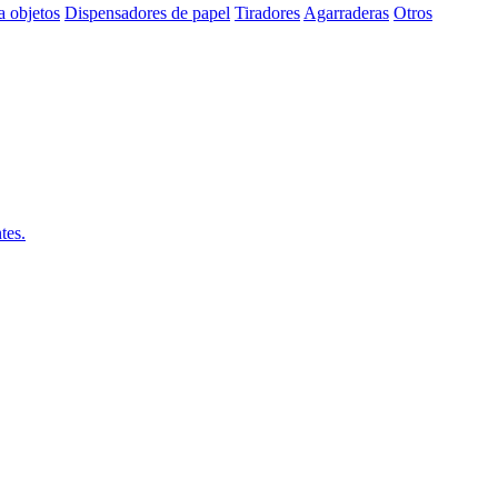
a objetos
Dispensadores de papel
Tiradores
Agarraderas
Otros
tes.