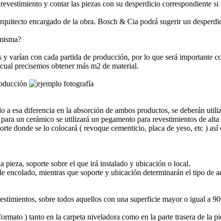
revestimiento y contar las piezas con su desperdicio correspondiente si 
 Arquitecto encargado de la obra. Bosch & Cia podrá sugerir un desperdi
 misma?
s y varían con cada partida de producción, por lo que será importante co
l cual precisemos obtener más m2 de material.
producción
 a esa diferencia en la absorción de ambos productos, se deberán utili
ara un cerámico se utilizará un pegamento para revestimientos de alta a
rte donde se lo colocará ( revoque cementicio, placa de yeso, etc ) así co
pieza, soporte sobre el que irá instalado y ubicación o local.
le encolado, mientras que soporte y ubicación determinarán el tipo de a
vestimientos, sobre todos aquellos con una superficie mayor o igual a 9
mato ) tanto en la carpeta niveladora como en la parte trasera de la pi