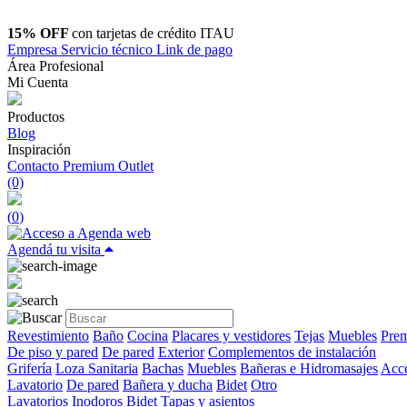
15% OFF
con tarjetas de crédito ITAU
Empresa
Servicio técnico
Link de pago
Área Profesional
Mi Cuenta
Productos
Blog
Inspiración
Contacto
Premium Outlet
(0)
(
0
)
Agendá tu visita
Revestimiento
Baño
Cocina
Placares y vestidores
Tejas
Muebles
Prem
De piso y pared
De pared
Exterior
Complementos de instalación
Grifería
Loza Sanitaria
Bachas
Muebles
Bañeras e Hidromasajes
Acce
Lavatorio
De pared
Bañera y ducha
Bidet
Otro
Lavatorios
Inodoros
Bidet
Tapas y asientos