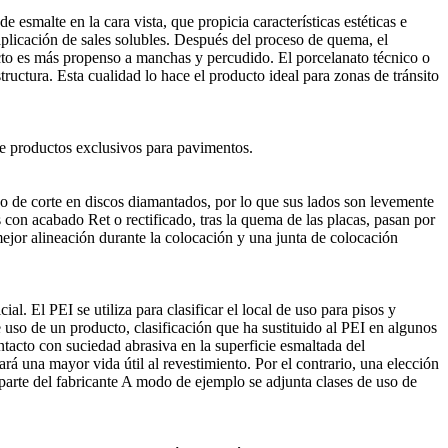
esmalte en la cara vista, que propicia características estéticas e
aplicación de sales solubles. Después del proceso de quema, el
ducto es más propenso a manchas y percudido. El porcelanato técnico o
ructura. Esta cualidad lo hace el producto ideal para zonas de tránsito
ce productos exclusivos para pavimentos.
so de corte en discos diamantados, por lo que sus lados son levemente
 con acabado Ret o rectificado, tras la quema de las placas, pasan por
ejor alineación durante la colocación y una junta de colocación
ial. El PEI se utiliza para clasificar el local de uso para pisos y
de uso de un producto, clasificación que ha sustituido al PEI en algunos
ontacto con suciedad abrasiva en la superficie esmaltada del
rá una mayor vida útil al revestimiento. Por el contrario, una elección
parte del fabricante A modo de ejemplo se adjunta clases de uso de