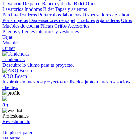
Lavatorio
De pared
Bañera y ducha
Bidet
Otro
Lavatorios
Inodoros
Bidet
Tapas y asientos
Perchas
Toalleros
Portarrollos
Jaboneras
Dispensadores de jabon
Porta objetos
Dispensadores de papel
Tiradores
Agarraderas
Otros
Muebles de cocina
Piletas
Grifos
Accesorios
Puertas y frentes
Interiores y vestidores
Tejas
Muebles
Outlet
Tendencias
Descubre lo último para tu proyecto.
ARQ Bosch
Inspirate en nuestros proyectos realizados junto a nuestros socios-
clientes.
(0)
Profesionales
Revestimiento
+
De piso y pared
De pared