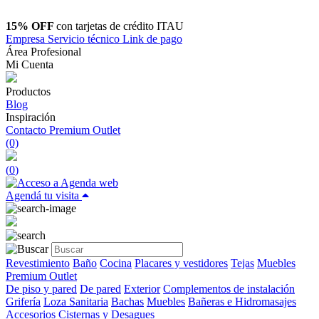
15% OFF
con tarjetas de crédito ITAU
Empresa
Servicio técnico
Link de pago
Área Profesional
Mi Cuenta
Productos
Blog
Inspiración
Contacto
Premium Outlet
(0)
(
0
)
Agendá tu visita
Revestimiento
Baño
Cocina
Placares y vestidores
Tejas
Muebles
Premium Outlet
De piso y pared
De pared
Exterior
Complementos de instalación
Grifería
Loza Sanitaria
Bachas
Muebles
Bañeras e Hidromasajes
Accesorios
Cisternas y Desagues