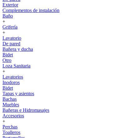
Exterior
Complementos de instalación
Baño
+
Grifería
+
Lavatorio
De pared
Bañera y ducha
Bidet
Otro
Loza Sanitaria
+
Lavatorios
Inodoros
Bidet
Tapas y asientos
Bachas
Muebles
Bañeras e Hidromasajes
Accesorios
+
Perchas
Toalleros
Portarrollos