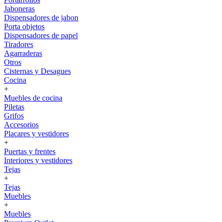
Jaboneras
Dispensadores de jabon
Porta objetos
Dispensadores de papel
Tiradores
Agarraderas
Otros
Cisternas y Desagues
Cocina
+
Muebles de cocina
Piletas
Grifos
Accesorios
Placares y vestidores
+
Puertas y frentes
Interiores y vestidores
Tejas
+
Tejas
Muebles
+
Muebles