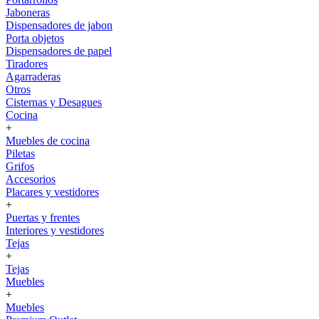
Jaboneras
Dispensadores de jabon
Porta objetos
Dispensadores de papel
Tiradores
Agarraderas
Otros
Cisternas y Desagues
Cocina
+
Muebles de cocina
Piletas
Grifos
Accesorios
Placares y vestidores
+
Puertas y frentes
Interiores y vestidores
Tejas
+
Tejas
Muebles
+
Muebles