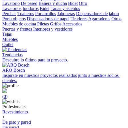
Lavatorio
De pared
Bañera y ducha
Bidet
Otro
Lavatorios
Inodoros
Bidet
Tapas y asientos
Perchas
Toalleros
Portarrollos
Jaboneras
Dispensadores de jabon
Porta objetos
Dispensadores de papel
Tiradores
Agarraderas
Otros
Muebles de cocina
Piletas
Grifos
Accesorios
Puertas y frentes
Interiores y vestidores
Tejas
Muebles
Outlet
Tendencias
Descubre lo último para tu proyecto.
ARQ Bosch
Inspirate en nuestros proyectos realizados junto a nuestros socios-
clientes.
(0)
Profesionales
Revestimiento
+
De piso y pared
De pared