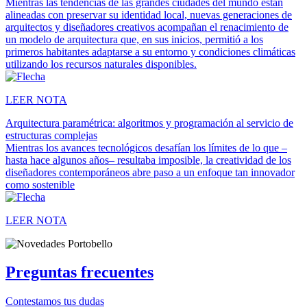
Mientras las tendencias de las grandes ciudades del mundo están
alineadas con preservar su identidad local, nuevas generaciones de
arquitectos y diseñadores creativos acompañan el renacimiento de
un modelo de arquitectura que, en sus inicios, permitió a los
primeros habitantes adaptarse a su entorno y condiciones climáticas
utilizando los recursos naturales disponibles.
LEER NOTA
Arquitectura paramétrica: algoritmos y programación al servicio de
estructuras complejas
Mientras los avances tecnológicos desafían los límites de lo que –
hasta hace algunos años– resultaba imposible, la creatividad de los
diseñadores contemporáneos abre paso a un enfoque tan innovador
como sostenible
LEER NOTA
Preguntas frecuentes
Contestamos tus dudas