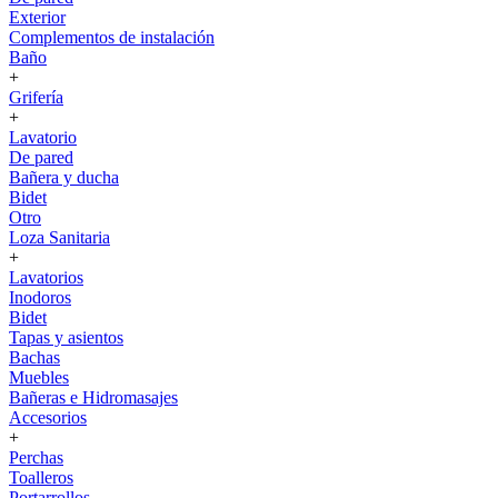
Exterior
Complementos de instalación
Baño
+
Grifería
+
Lavatorio
De pared
Bañera y ducha
Bidet
Otro
Loza Sanitaria
+
Lavatorios
Inodoros
Bidet
Tapas y asientos
Bachas
Muebles
Bañeras e Hidromasajes
Accesorios
+
Perchas
Toalleros
Portarrollos