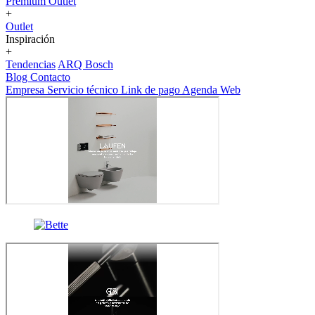
Premium Outlet
+
Outlet
Inspiración
+
Tendencias
ARQ Bosch
Blog
Contacto
Empresa
Servicio técnico
Link de pago
Agenda Web