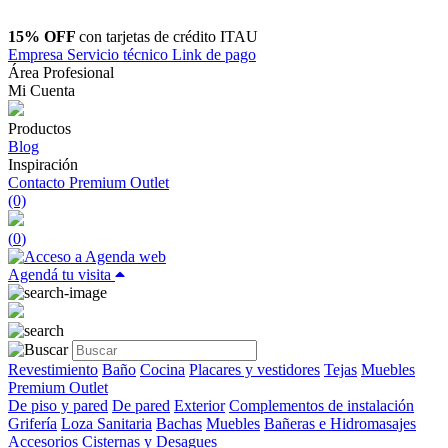
15% OFF
con tarjetas de crédito ITAU
Empresa
Servicio técnico
Link de pago
Área Profesional
Mi Cuenta
Productos
Blog
Inspiración
Contacto
Premium Outlet
(0)
(
0
)
Agendá tu visita
Revestimiento
Baño
Cocina
Placares y vestidores
Tejas
Muebles
Premium Outlet
De piso y pared
De pared
Exterior
Complementos de instalación
Grifería
Loza Sanitaria
Bachas
Muebles
Bañeras e Hidromasajes
Accesorios
Cisternas y Desagues