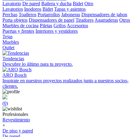
Lavatorio
De pared
Bañera y ducha
Bidet
Otro
Lavatorios
Inodoros
Bidet
Tapas y asientos
Perchas
Toalleros
Portarrollos
Jaboneras
Dispensadores de jabon
Porta objetos
Dispensadores de papel
Tiradores
Agarraderas
Otros
Muebles de cocina
Piletas
Grifos
Accesorios
Puertas y frentes
Interiores y vestidores
Tejas
Muebles
Outlet
Tendencias
Descubre lo último para tu proyecto.
ARQ Bosch
Inspirate en nuestros proyectos realizados junto a nuestros socios-
clientes.
(0)
Profesionales
Revestimiento
+
De piso y pared
De pared