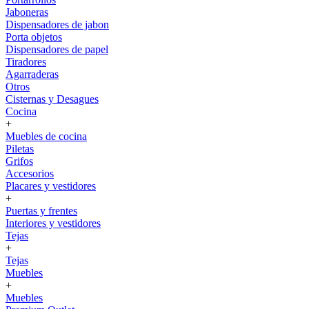
Jaboneras
Dispensadores de jabon
Porta objetos
Dispensadores de papel
Tiradores
Agarraderas
Otros
Cisternas y Desagues
Cocina
+
Muebles de cocina
Piletas
Grifos
Accesorios
Placares y vestidores
+
Puertas y frentes
Interiores y vestidores
Tejas
+
Tejas
Muebles
+
Muebles