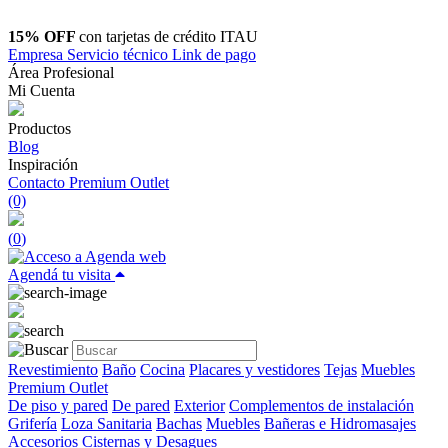
15% OFF
con tarjetas de crédito ITAU
Empresa
Servicio técnico
Link de pago
Área Profesional
Mi Cuenta
Productos
Blog
Inspiración
Contacto
Premium Outlet
(0)
(
0
)
Agendá tu visita
Revestimiento
Baño
Cocina
Placares y vestidores
Tejas
Muebles
Premium Outlet
De piso y pared
De pared
Exterior
Complementos de instalación
Grifería
Loza Sanitaria
Bachas
Muebles
Bañeras e Hidromasajes
Accesorios
Cisternas y Desagues