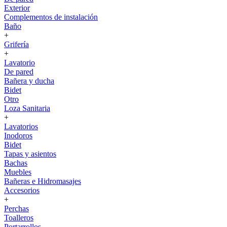
Exterior
Complementos de instalación
Baño
+
Grifería
+
Lavatorio
De pared
Bañera y ducha
Bidet
Otro
Loza Sanitaria
+
Lavatorios
Inodoros
Bidet
Tapas y asientos
Bachas
Muebles
Bañeras e Hidromasajes
Accesorios
+
Perchas
Toalleros
Portarrollos