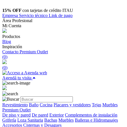
15% OFF
con tarjetas de crédito ITAU
Empresa
Servicio técnico
Link de pago
Área Profesional
Mi Cuenta
Productos
Blog
Inspiración
Contacto
Premium Outlet
(0)
(
0
)
Agendá tu visita
Revestimiento
Baño
Cocina
Placares y vestidores
Tejas
Muebles
Premium Outlet
De piso y pared
De pared
Exterior
Complementos de instalación
Grifería
Loza Sanitaria
Bachas
Muebles
Bañeras e Hidromasajes
Accesorios
Cisternas y Desagues