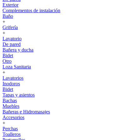
Exterior
Complementos de instalación
Baño
+
Grifería
+
Lavatorio
De pared
Bañera y ducha
Bidet
Otro
Loza Sanitaria
+
Lavatorios
Inodoros
Bidet
Tapas y asientos
Bachas
Muebles
Bañeras e Hidromasajes
Accesorios
+
Perchas
Toalleros
Portarrollos