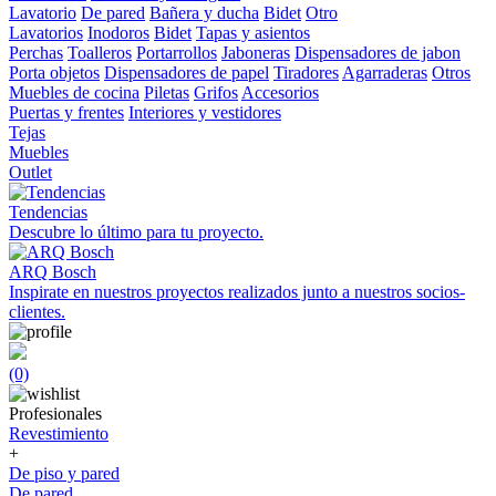
Lavatorio
De pared
Bañera y ducha
Bidet
Otro
Lavatorios
Inodoros
Bidet
Tapas y asientos
Perchas
Toalleros
Portarrollos
Jaboneras
Dispensadores de jabon
Porta objetos
Dispensadores de papel
Tiradores
Agarraderas
Otros
Muebles de cocina
Piletas
Grifos
Accesorios
Puertas y frentes
Interiores y vestidores
Tejas
Muebles
Outlet
Tendencias
Descubre lo último para tu proyecto.
ARQ Bosch
Inspirate en nuestros proyectos realizados junto a nuestros socios-
clientes.
(0)
Profesionales
Revestimiento
+
De piso y pared
De pared