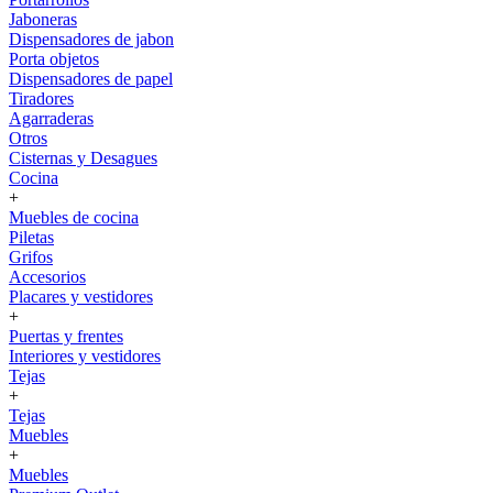
Jaboneras
Dispensadores de jabon
Porta objetos
Dispensadores de papel
Tiradores
Agarraderas
Otros
Cisternas y Desagues
Cocina
+
Muebles de cocina
Piletas
Grifos
Accesorios
Placares y vestidores
+
Puertas y frentes
Interiores y vestidores
Tejas
+
Tejas
Muebles
+
Muebles