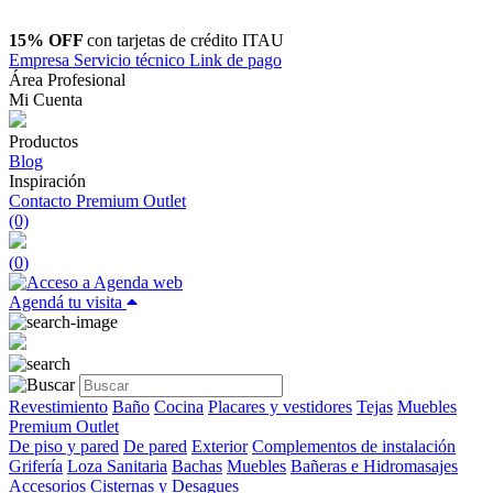
15% OFF
con tarjetas de crédito ITAU
Empresa
Servicio técnico
Link de pago
Área Profesional
Mi Cuenta
Productos
Blog
Inspiración
Contacto
Premium Outlet
(0)
(
0
)
Agendá tu visita
Revestimiento
Baño
Cocina
Placares y vestidores
Tejas
Muebles
Premium Outlet
De piso y pared
De pared
Exterior
Complementos de instalación
Grifería
Loza Sanitaria
Bachas
Muebles
Bañeras e Hidromasajes
Accesorios
Cisternas y Desagues