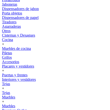
Jaboneras
Dispensadores de jabon
Porta objetos
Dispensadores de papel
Tiradores
Agarraderas
Otros
Cisternas y Desagues
Cocina
+
Muebles de cocina
Piletas
Grifos
Accesorios
Placares y vestidores
+
Puertas y frentes
Interiores y vestidores
Tejas
+
Tejas
Muebles
+
Muebles