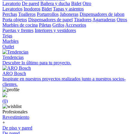
Lavatorio
De pared
Bañera y ducha
Bidet
Otro
Lavatorios
Inodoros
Bidet
Tapas y asientos
Perchas
Toalleros
Portarrollos
Jaboneras
Dispensadores de jabon
Porta objetos
Dispensadores de papel
Tiradores
Agarraderas
Otros
Muebles de cocina
Piletas
Grifos
Accesorios
Puertas y frentes
Interiores y vestidores
Tejas
Muebles
Outlet
Tendencias
Descubre lo último para tu proyecto.
ARQ Bosch
Inspirate en nuestros proyectos realizados junto a nuestros socios-
clientes.
(0)
Profesionales
Revestimiento
+
De piso y pared
De pared