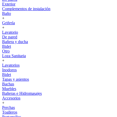
Exterior
Complementos de instalación
Baño
+
Grifería
+
Lavatorio
De pared
Bañera y ducha
Bidet
Otro
Loza Sanitaria
+
Lavatorios
Inodoros
Bidet
Tapas y asientos
Bachas
Muebles
Bañeras e Hidromasajes
Accesorios
+
Perchas
Toalleros
Portarrollos