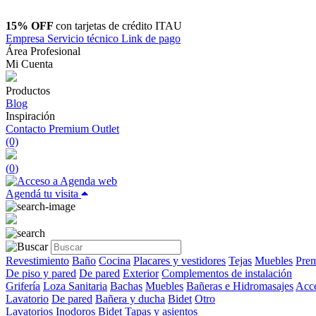
15% OFF
con tarjetas de crédito ITAU
Empresa
Servicio técnico
Link de pago
Área Profesional
Mi Cuenta
Productos
Blog
Inspiración
Contacto
Premium Outlet
(0)
(
0
)
Agendá tu visita
Revestimiento
Baño
Cocina
Placares y vestidores
Tejas
Muebles
Prem
De piso y pared
De pared
Exterior
Complementos de instalación
Grifería
Loza Sanitaria
Bachas
Muebles
Bañeras e Hidromasajes
Acce
Lavatorio
De pared
Bañera y ducha
Bidet
Otro
Lavatorios
Inodoros
Bidet
Tapas y asientos