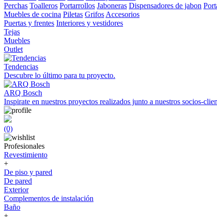
Perchas
Toalleros
Portarrollos
Jaboneras
Dispensadores de jabon
Port
Muebles de cocina
Piletas
Grifos
Accesorios
Puertas y frentes
Interiores y vestidores
Tejas
Muebles
Outlet
Tendencias
Descubre lo último para tu proyecto.
ARQ Bosch
Inspirate en nuestros proyectos realizados junto a nuestros socios-clien
(0)
Profesionales
Revestimiento
+
De piso y pared
De pared
Exterior
Complementos de instalación
Baño
+