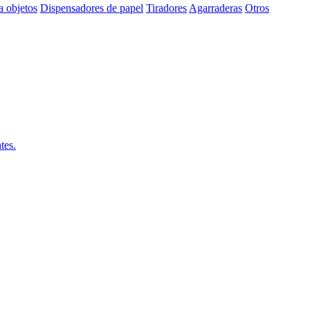
a objetos
Dispensadores de papel
Tiradores
Agarraderas
Otros
tes.