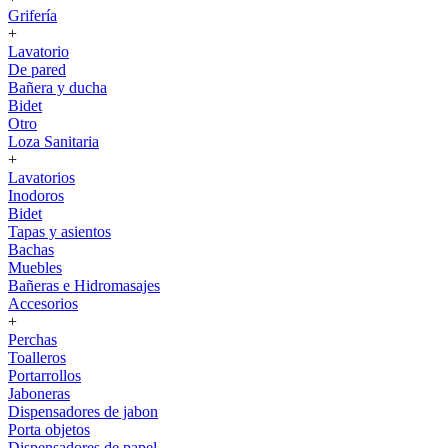
Grifería
+
Lavatorio
De pared
Bañera y ducha
Bidet
Otro
Loza Sanitaria
+
Lavatorios
Inodoros
Bidet
Tapas y asientos
Bachas
Muebles
Bañeras e Hidromasajes
Accesorios
+
Perchas
Toalleros
Portarrollos
Jaboneras
Dispensadores de jabon
Porta objetos
Dispensadores de papel