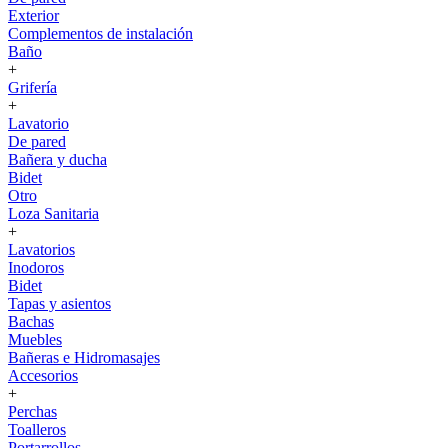
Exterior
Complementos de instalación
Baño
+
Grifería
+
Lavatorio
De pared
Bañera y ducha
Bidet
Otro
Loza Sanitaria
+
Lavatorios
Inodoros
Bidet
Tapas y asientos
Bachas
Muebles
Bañeras e Hidromasajes
Accesorios
+
Perchas
Toalleros
Portarrollos