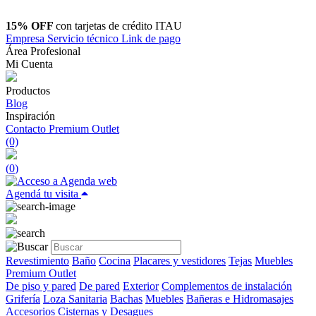
15% OFF
con tarjetas de crédito ITAU
Empresa
Servicio técnico
Link de pago
Área Profesional
Mi Cuenta
Productos
Blog
Inspiración
Contacto
Premium Outlet
(0)
(
0
)
Agendá tu visita
Revestimiento
Baño
Cocina
Placares y vestidores
Tejas
Muebles
Premium Outlet
De piso y pared
De pared
Exterior
Complementos de instalación
Grifería
Loza Sanitaria
Bachas
Muebles
Bañeras e Hidromasajes
Accesorios
Cisternas y Desagues