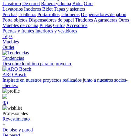
Lavatorio
De pared
Bañera y ducha
Bidet
Otro
Lavatorios
Inodoros
Bidet
Tapas y asientos
Perchas
Toalleros
Portarrollos
Jaboneras
Dispensadores de jabon
Porta objetos
Dispensadores de papel
Tiradores
Agarraderas
Otros
Muebles de cocina
Piletas
Grifos
Accesorios
Puertas y frentes
Interiores y vestidores
Tejas
Muebles
Outlet
Tendencias
Descubre lo último para tu proyecto.
ARQ Bosch
Inspirate en nuestros proyectos realizados junto a nuestros socios-
clientes.
(0)
Profesionales
Revestimiento
+
De piso y pared
De pared