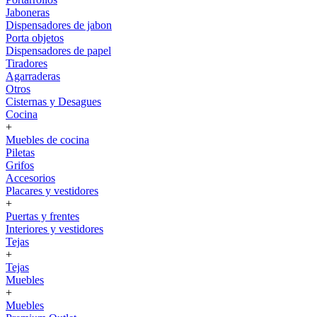
Jaboneras
Dispensadores de jabon
Porta objetos
Dispensadores de papel
Tiradores
Agarraderas
Otros
Cisternas y Desagues
Cocina
+
Muebles de cocina
Piletas
Grifos
Accesorios
Placares y vestidores
+
Puertas y frentes
Interiores y vestidores
Tejas
+
Tejas
Muebles
+
Muebles