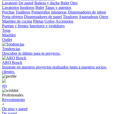
Lavatorio
De pared
Bañera y ducha
Bidet
Otro
Lavatorios
Inodoros
Bidet
Tapas y asientos
Perchas
Toalleros
Portarrollos
Jaboneras
Dispensadores de jabon
Porta objetos
Dispensadores de papel
Tiradores
Agarraderas
Otros
Muebles de cocina
Piletas
Grifos
Accesorios
Puertas y frentes
Interiores y vestidores
Tejas
Muebles
Outlet
Tendencias
Descubre lo último para tu proyecto.
ARQ Bosch
Inspirate en nuestros proyectos realizados junto a nuestros socios-
clientes.
(0)
Profesionales
Revestimiento
+
De piso y pared
De pared