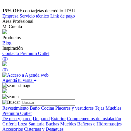
15% OFF
con tarjetas de crédito ITAU
Empresa
Servicio técnico
Link de pago
Área Profesional
Mi Cuenta
Productos
Blog
Inspiración
Contacto
Premium Outlet
(0)
(
0
)
Agendá tu visita
Revestimiento
Baño
Cocina
Placares y vestidores
Tejas
Muebles
Premium Outlet
De piso y pared
De pared
Exterior
Complementos de instalación
Grifería
Loza Sanitaria
Bachas
Muebles
Bañeras e Hidromasajes
Accesorios
Cisternas y Desagues