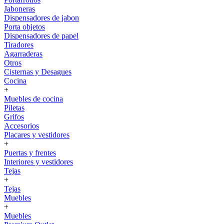
Jaboneras
Dispensadores de jabon
Porta objetos
Dispensadores de papel
Tiradores
Agarraderas
Otros
Cisternas y Desagues
Cocina
+
Muebles de cocina
Piletas
Grifos
Accesorios
Placares y vestidores
+
Puertas y frentes
Interiores y vestidores
Tejas
+
Tejas
Muebles
+
Muebles