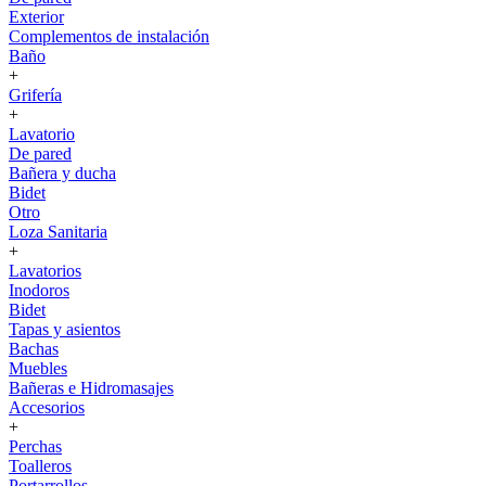
Exterior
Complementos de instalación
Baño
+
Grifería
+
Lavatorio
De pared
Bañera y ducha
Bidet
Otro
Loza Sanitaria
+
Lavatorios
Inodoros
Bidet
Tapas y asientos
Bachas
Muebles
Bañeras e Hidromasajes
Accesorios
+
Perchas
Toalleros
Portarrollos