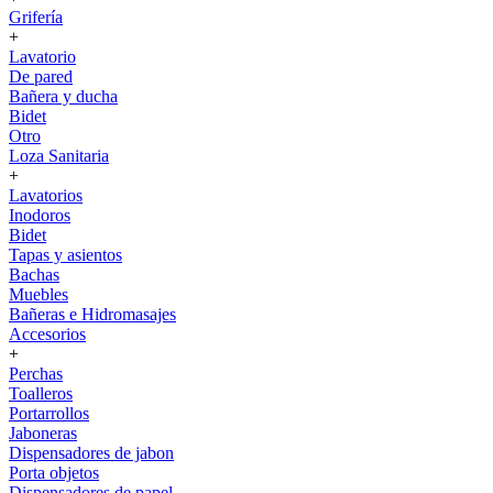
Grifería
+
Lavatorio
De pared
Bañera y ducha
Bidet
Otro
Loza Sanitaria
+
Lavatorios
Inodoros
Bidet
Tapas y asientos
Bachas
Muebles
Bañeras e Hidromasajes
Accesorios
+
Perchas
Toalleros
Portarrollos
Jaboneras
Dispensadores de jabon
Porta objetos
Dispensadores de papel