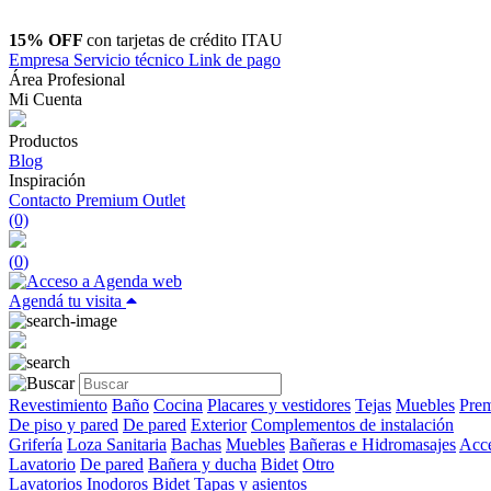
15% OFF
con tarjetas de crédito ITAU
Empresa
Servicio técnico
Link de pago
Área Profesional
Mi Cuenta
Productos
Blog
Inspiración
Contacto
Premium Outlet
(0)
(
0
)
Agendá tu visita
Revestimiento
Baño
Cocina
Placares y vestidores
Tejas
Muebles
Prem
De piso y pared
De pared
Exterior
Complementos de instalación
Grifería
Loza Sanitaria
Bachas
Muebles
Bañeras e Hidromasajes
Acce
Lavatorio
De pared
Bañera y ducha
Bidet
Otro
Lavatorios
Inodoros
Bidet
Tapas y asientos