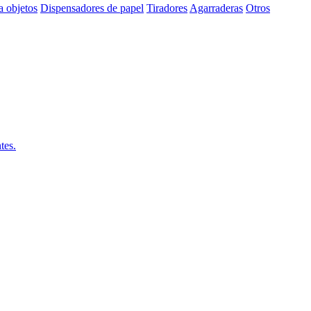
a objetos
Dispensadores de papel
Tiradores
Agarraderas
Otros
tes.