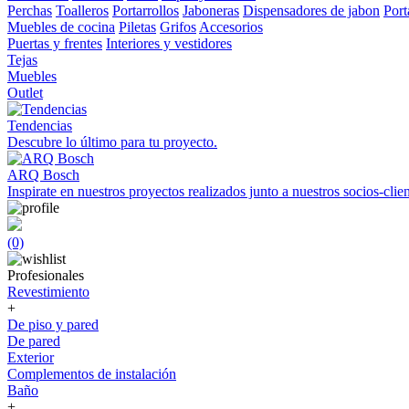
Perchas
Toalleros
Portarrollos
Jaboneras
Dispensadores de jabon
Port
Muebles de cocina
Piletas
Grifos
Accesorios
Puertas y frentes
Interiores y vestidores
Tejas
Muebles
Outlet
Tendencias
Descubre lo último para tu proyecto.
ARQ Bosch
Inspirate en nuestros proyectos realizados junto a nuestros socios-clien
(0)
Profesionales
Revestimiento
+
De piso y pared
De pared
Exterior
Complementos de instalación
Baño
+