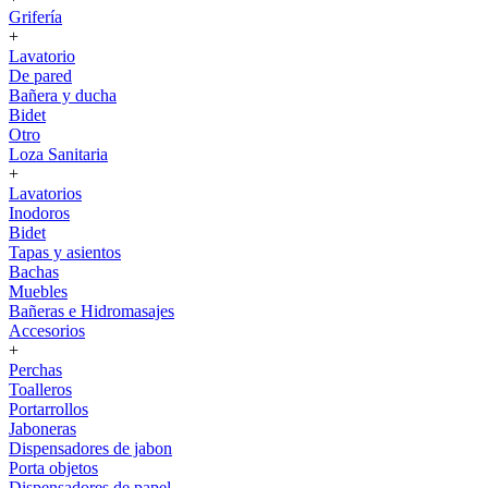
Grifería
+
Lavatorio
De pared
Bañera y ducha
Bidet
Otro
Loza Sanitaria
+
Lavatorios
Inodoros
Bidet
Tapas y asientos
Bachas
Muebles
Bañeras e Hidromasajes
Accesorios
+
Perchas
Toalleros
Portarrollos
Jaboneras
Dispensadores de jabon
Porta objetos
Dispensadores de papel