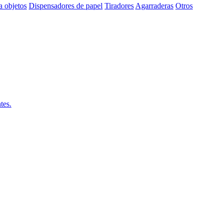
a objetos
Dispensadores de papel
Tiradores
Agarraderas
Otros
tes.