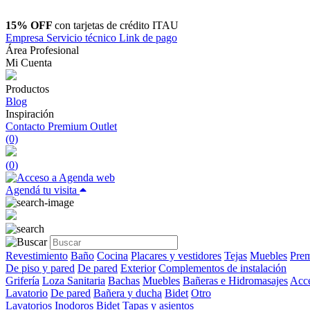
15% OFF
con tarjetas de crédito ITAU
Empresa
Servicio técnico
Link de pago
Área Profesional
Mi Cuenta
Productos
Blog
Inspiración
Contacto
Premium Outlet
(0)
(
0
)
Agendá tu visita
Revestimiento
Baño
Cocina
Placares y vestidores
Tejas
Muebles
Prem
De piso y pared
De pared
Exterior
Complementos de instalación
Grifería
Loza Sanitaria
Bachas
Muebles
Bañeras e Hidromasajes
Acce
Lavatorio
De pared
Bañera y ducha
Bidet
Otro
Lavatorios
Inodoros
Bidet
Tapas y asientos