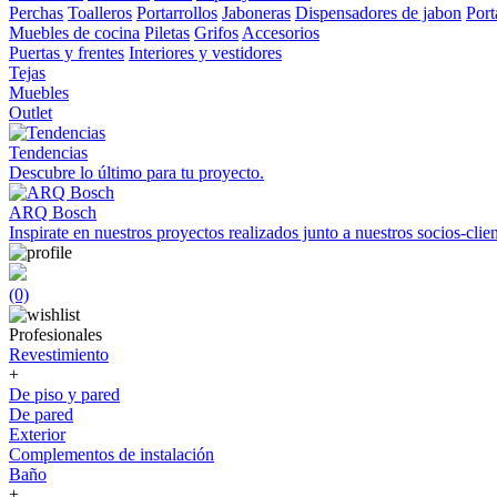
Perchas
Toalleros
Portarrollos
Jaboneras
Dispensadores de jabon
Port
Muebles de cocina
Piletas
Grifos
Accesorios
Puertas y frentes
Interiores y vestidores
Tejas
Muebles
Outlet
Tendencias
Descubre lo último para tu proyecto.
ARQ Bosch
Inspirate en nuestros proyectos realizados junto a nuestros socios-clien
(0)
Profesionales
Revestimiento
+
De piso y pared
De pared
Exterior
Complementos de instalación
Baño
+