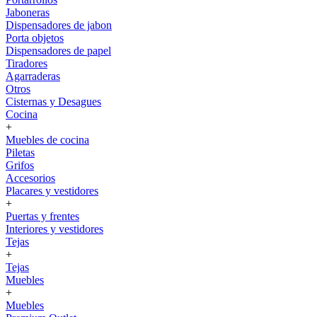
Jaboneras
Dispensadores de jabon
Porta objetos
Dispensadores de papel
Tiradores
Agarraderas
Otros
Cisternas y Desagues
Cocina
+
Muebles de cocina
Piletas
Grifos
Accesorios
Placares y vestidores
+
Puertas y frentes
Interiores y vestidores
Tejas
+
Tejas
Muebles
+
Muebles