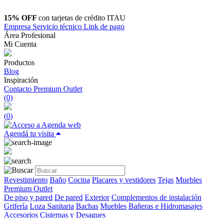
15% OFF
con tarjetas de crédito ITAU
Empresa
Servicio técnico
Link de pago
Área Profesional
Mi Cuenta
Productos
Blog
Inspiración
Contacto
Premium Outlet
(0)
(
0
)
Agendá tu visita
Revestimiento
Baño
Cocina
Placares y vestidores
Tejas
Muebles
Premium Outlet
De piso y pared
De pared
Exterior
Complementos de instalación
Grifería
Loza Sanitaria
Bachas
Muebles
Bañeras e Hidromasajes
Accesorios
Cisternas y Desagues