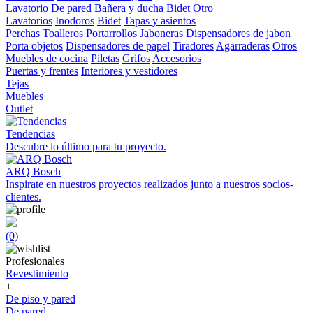
Lavatorio
De pared
Bañera y ducha
Bidet
Otro
Lavatorios
Inodoros
Bidet
Tapas y asientos
Perchas
Toalleros
Portarrollos
Jaboneras
Dispensadores de jabon
Porta objetos
Dispensadores de papel
Tiradores
Agarraderas
Otros
Muebles de cocina
Piletas
Grifos
Accesorios
Puertas y frentes
Interiores y vestidores
Tejas
Muebles
Outlet
Tendencias
Descubre lo último para tu proyecto.
ARQ Bosch
Inspirate en nuestros proyectos realizados junto a nuestros socios-
clientes.
(0)
Profesionales
Revestimiento
+
De piso y pared
De pared