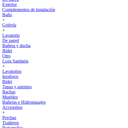
Exterior
Complementos de instalación
Baño
+
Grifería
+
Lavatorio
De pared
Bañera y ducha
Bidet
Otro
Loza Sanitaria
+
Lavatorios
Inodoros
Bidet
Tapas y asientos
Bachas
Muebles
Bañeras e Hidromasajes
Accesorios
+
Perchas
Toalleros
Portarrollos