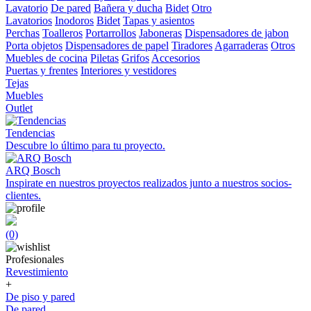
Lavatorio
De pared
Bañera y ducha
Bidet
Otro
Lavatorios
Inodoros
Bidet
Tapas y asientos
Perchas
Toalleros
Portarrollos
Jaboneras
Dispensadores de jabon
Porta objetos
Dispensadores de papel
Tiradores
Agarraderas
Otros
Muebles de cocina
Piletas
Grifos
Accesorios
Puertas y frentes
Interiores y vestidores
Tejas
Muebles
Outlet
Tendencias
Descubre lo último para tu proyecto.
ARQ Bosch
Inspirate en nuestros proyectos realizados junto a nuestros socios-
clientes.
(0)
Profesionales
Revestimiento
+
De piso y pared
De pared