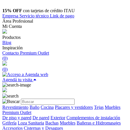
15% OFF
con tarjetas de crédito ITAU
Empresa
Servicio técnico
Link de pago
Área Profesional
Mi Cuenta
Productos
Blog
Inspiración
Contacto
Premium Outlet
(0)
(
0
)
Agendá tu visita
Revestimiento
Baño
Cocina
Placares y vestidores
Tejas
Muebles
Premium Outlet
De piso y pared
De pared
Exterior
Complementos de instalación
Grifería
Loza Sanitaria
Bachas
Muebles
Bañeras e Hidromasajes
Accesorios
Cisternas y Desagues