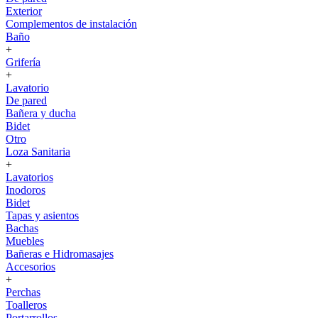
Exterior
Complementos de instalación
Baño
+
Grifería
+
Lavatorio
De pared
Bañera y ducha
Bidet
Otro
Loza Sanitaria
+
Lavatorios
Inodoros
Bidet
Tapas y asientos
Bachas
Muebles
Bañeras e Hidromasajes
Accesorios
+
Perchas
Toalleros
Portarrollos