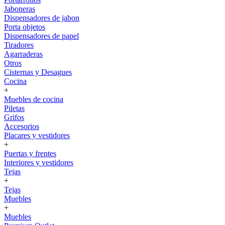
Jaboneras
Dispensadores de jabon
Porta objetos
Dispensadores de papel
Tiradores
Agarraderas
Otros
Cisternas y Desagues
Cocina
+
Muebles de cocina
Piletas
Grifos
Accesorios
Placares y vestidores
+
Puertas y frentes
Interiores y vestidores
Tejas
+
Tejas
Muebles
+
Muebles