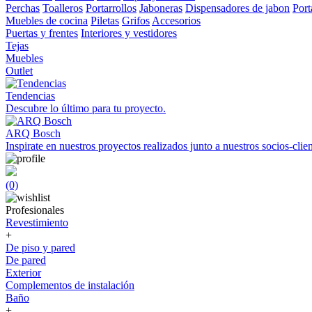
Perchas
Toalleros
Portarrollos
Jaboneras
Dispensadores de jabon
Port
Muebles de cocina
Piletas
Grifos
Accesorios
Puertas y frentes
Interiores y vestidores
Tejas
Muebles
Outlet
Tendencias
Descubre lo último para tu proyecto.
ARQ Bosch
Inspirate en nuestros proyectos realizados junto a nuestros socios-clien
(0)
Profesionales
Revestimiento
+
De piso y pared
De pared
Exterior
Complementos de instalación
Baño
+