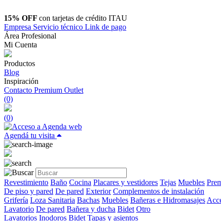
15% OFF
con tarjetas de crédito ITAU
Empresa
Servicio técnico
Link de pago
Área Profesional
Mi Cuenta
Productos
Blog
Inspiración
Contacto
Premium Outlet
(0)
(
0
)
Agendá tu visita
Revestimiento
Baño
Cocina
Placares y vestidores
Tejas
Muebles
Prem
De piso y pared
De pared
Exterior
Complementos de instalación
Grifería
Loza Sanitaria
Bachas
Muebles
Bañeras e Hidromasajes
Acce
Lavatorio
De pared
Bañera y ducha
Bidet
Otro
Lavatorios
Inodoros
Bidet
Tapas y asientos