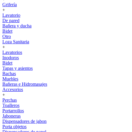
Grifería
+
Lavatorio
De pared
Bañera y ducha
Bidet
Otro
Loza Sanitaria
+
Lavatorios
Inodoros
Bidet
Tapas y asientos
Bachas
Muebles
Bañeras e Hidromasajes
Accesorios
+
Perchas
Toalleros
Portarrollos
Jaboneras
Dispensadores de jabon
Porta objetos
Dispensadores de papel