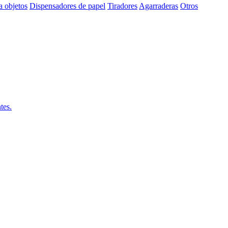
a objetos
Dispensadores de papel
Tiradores
Agarraderas
Otros
tes.