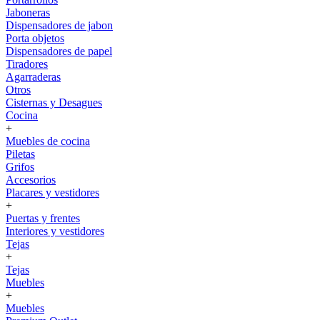
Jaboneras
Dispensadores de jabon
Porta objetos
Dispensadores de papel
Tiradores
Agarraderas
Otros
Cisternas y Desagues
Cocina
+
Muebles de cocina
Piletas
Grifos
Accesorios
Placares y vestidores
+
Puertas y frentes
Interiores y vestidores
Tejas
+
Tejas
Muebles
+
Muebles