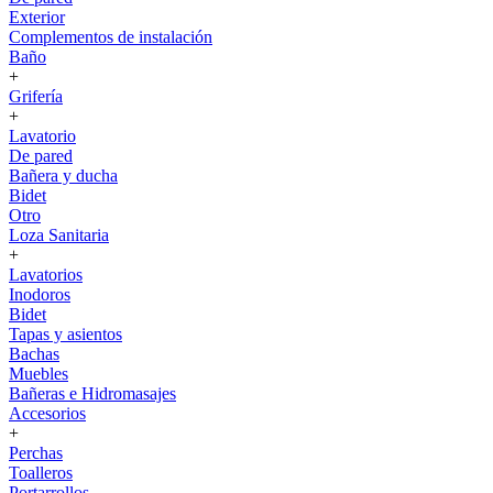
Exterior
Complementos de instalación
Baño
+
Grifería
+
Lavatorio
De pared
Bañera y ducha
Bidet
Otro
Loza Sanitaria
+
Lavatorios
Inodoros
Bidet
Tapas y asientos
Bachas
Muebles
Bañeras e Hidromasajes
Accesorios
+
Perchas
Toalleros
Portarrollos