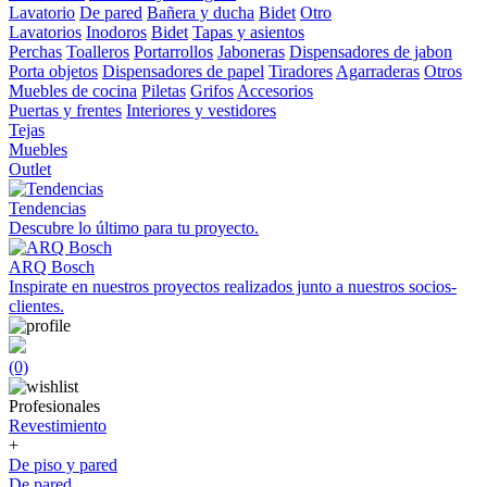
Lavatorio
De pared
Bañera y ducha
Bidet
Otro
Lavatorios
Inodoros
Bidet
Tapas y asientos
Perchas
Toalleros
Portarrollos
Jaboneras
Dispensadores de jabon
Porta objetos
Dispensadores de papel
Tiradores
Agarraderas
Otros
Muebles de cocina
Piletas
Grifos
Accesorios
Puertas y frentes
Interiores y vestidores
Tejas
Muebles
Outlet
Tendencias
Descubre lo último para tu proyecto.
ARQ Bosch
Inspirate en nuestros proyectos realizados junto a nuestros socios-
clientes.
(0)
Profesionales
Revestimiento
+
De piso y pared
De pared