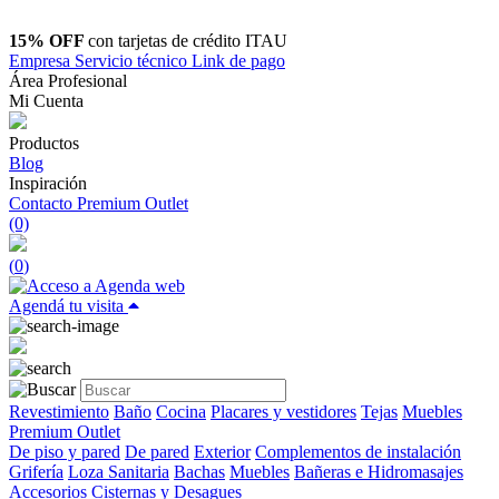
15% OFF
con tarjetas de crédito ITAU
Empresa
Servicio técnico
Link de pago
Área Profesional
Mi Cuenta
Productos
Blog
Inspiración
Contacto
Premium Outlet
(0)
(
0
)
Agendá tu visita
Revestimiento
Baño
Cocina
Placares y vestidores
Tejas
Muebles
Premium Outlet
De piso y pared
De pared
Exterior
Complementos de instalación
Grifería
Loza Sanitaria
Bachas
Muebles
Bañeras e Hidromasajes
Accesorios
Cisternas y Desagues