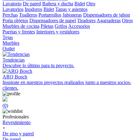
Lavatorio
De pared
Bañera y ducha
Bidet
Otro
Lavatorios
Inodoros
Bidet
Tapas y asientos
Perchas
Toalleros
Portarrollos
Jaboneras
Dispensadores de jabon
Porta objetos
Dispensadores de papel
Tiradores
Agarraderas
Otros
Muebles de cocina
Piletas
Grifos
Accesorios
Puertas y frentes
Interiores y vestidores
Tejas
Muebles
Outlet
Tendencias
Descubre lo último para tu proyecto.
ARQ Bosch
Inspirate en nuestros proyectos realizados junto a nuestros socios-
clientes.
(0)
Profesionales
Revestimiento
+
De piso y pared
De pared