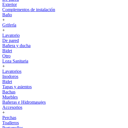
Exterior
Complementos de instalación
Baño
+
Grifería
+
Lavatorio
De pared
Bañera y ducha
Bidet
Otro
Loza Sanitaria
+
Lavatorios
Inodoros
Bidet
Tapas y asientos
Bachas
Muebles
Bañeras e Hidromasajes
Accesorios
+
Perchas
Toalleros
Portarrollos