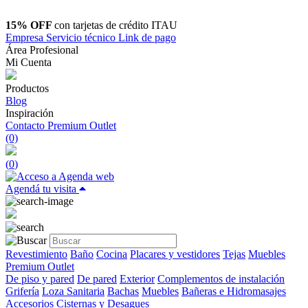
15% OFF
con tarjetas de crédito ITAU
Empresa
Servicio técnico
Link de pago
Área Profesional
Mi Cuenta
Productos
Blog
Inspiración
Contacto
Premium Outlet
(0)
(
0
)
Agendá tu visita
Revestimiento
Baño
Cocina
Placares y vestidores
Tejas
Muebles
Premium Outlet
De piso y pared
De pared
Exterior
Complementos de instalación
Grifería
Loza Sanitaria
Bachas
Muebles
Bañeras e Hidromasajes
Accesorios
Cisternas y Desagues