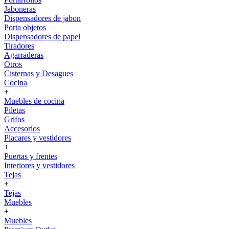
Jaboneras
Dispensadores de jabon
Porta objetos
Dispensadores de papel
Tiradores
Agarraderas
Otros
Cisternas y Desagues
Cocina
+
Muebles de cocina
Piletas
Grifos
Accesorios
Placares y vestidores
+
Puertas y frentes
Interiores y vestidores
Tejas
+
Tejas
Muebles
+
Muebles