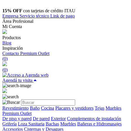
15% OFF
con tarjetas de crédito ITAU
Empresa
Servicio técnico
Link de pago
Área Profesional
Mi Cuenta
Productos
Blog
Inspiración
Contacto
Premium Outlet
(0)
(
0
)
Agendá tu visita
Revestimiento
Baño
Cocina
Placares y vestidores
Tejas
Muebles
Premium Outlet
De piso y pared
De pared
Exterior
Complementos de instalación
Grifería
Loza Sanitaria
Bachas
Muebles
Bañeras e Hidromasajes
Accesorios
Cisternas y Desagues