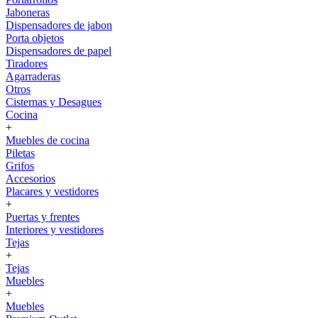
Jaboneras
Dispensadores de jabon
Porta objetos
Dispensadores de papel
Tiradores
Agarraderas
Otros
Cisternas y Desagues
Cocina
+
Muebles de cocina
Piletas
Grifos
Accesorios
Placares y vestidores
+
Puertas y frentes
Interiores y vestidores
Tejas
+
Tejas
Muebles
+
Muebles