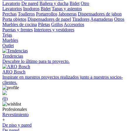
Lavatorio
De pared
Bañera y ducha
Bidet
Otro
Lavatorios
Inodoros
Bidet
Tapas y asientos
Perchas
Toalleros
Portarrollos
Jaboneras
Dispensadores de jabon
Porta objetos
Dispensadores de papel
Tiradores
Agarraderas
Otros
Muebles de cocina
Piletas
Grifos
Accesorios
Puertas y frentes
Interiores y vestidores
Tejas
Muebles
Outlet
Tendencias
Descubre lo último para tu proyecto.
ARQ Bosch
Inspirate en nuestros proyectos realizados junto a nuestros socios-
clientes.
(0)
Profesionales
Revestimiento
+
De piso y pared
De pared