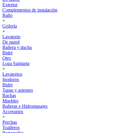
Exterior
Complementos de instalación
Baño
+
Grifería
+
Lavatorio
De pared
Bañera y ducha
Bidet
Otro
Loza Sanitaria
+
Lavatorios
Inodoros
Bidet
Tapas y asientos
Bachas
Muebles
Bañeras e Hidromasajes
Accesorios
+
Perchas
Toalleros
Portarrollos