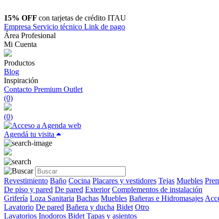
15% OFF
con tarjetas de crédito ITAU
Empresa
Servicio técnico
Link de pago
Área Profesional
Mi Cuenta
Productos
Blog
Inspiración
Contacto
Premium Outlet
(0)
(
0
)
Agendá tu visita
Revestimiento
Baño
Cocina
Placares y vestidores
Tejas
Muebles
Prem
De piso y pared
De pared
Exterior
Complementos de instalación
Grifería
Loza Sanitaria
Bachas
Muebles
Bañeras e Hidromasajes
Acce
Lavatorio
De pared
Bañera y ducha
Bidet
Otro
Lavatorios
Inodoros
Bidet
Tapas y asientos