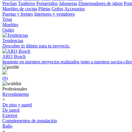
Perchas
Toalleros
Portarrollos
Jaboneras
Dispensadores de jabon
Port
Muebles de cocina
Piletas
Grifos
Accesorios
Puertas y frentes
Interiores y vestidores
Tejas
Muebles
Outlet
Tendencias
Descubre lo último para tu proyecto.
ARQ Bosch
Inspirate en nuestros proyectos realizados junto a nuestros socios-clien
(0)
Profesionales
Revestimiento
+
De piso y pared
De pared
Exterior
Complementos de instalación
Baño
+