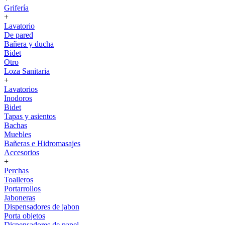
Grifería
+
Lavatorio
De pared
Bañera y ducha
Bidet
Otro
Loza Sanitaria
+
Lavatorios
Inodoros
Bidet
Tapas y asientos
Bachas
Muebles
Bañeras e Hidromasajes
Accesorios
+
Perchas
Toalleros
Portarrollos
Jaboneras
Dispensadores de jabon
Porta objetos
Dispensadores de papel