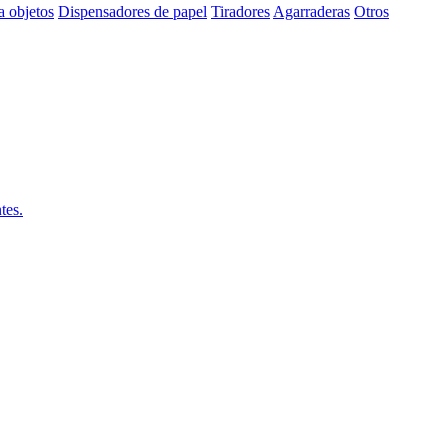
a objetos
Dispensadores de papel
Tiradores
Agarraderas
Otros
tes.