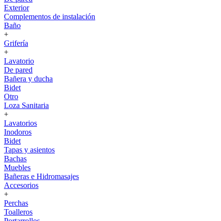
Exterior
Complementos de instalación
Baño
+
Grifería
+
Lavatorio
De pared
Bañera y ducha
Bidet
Otro
Loza Sanitaria
+
Lavatorios
Inodoros
Bidet
Tapas y asientos
Bachas
Muebles
Bañeras e Hidromasajes
Accesorios
+
Perchas
Toalleros
Portarrollos