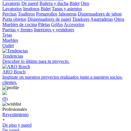
Lavatorio
De pared
Bañera y ducha
Bidet
Otro
Lavatorios
Inodoros
Bidet
Tapas y asientos
Perchas
Toalleros
Portarrollos
Jaboneras
Dispensadores de jabon
Porta objetos
Dispensadores de papel
Tiradores
Agarraderas
Otros
Muebles de cocina
Piletas
Grifos
Accesorios
Puertas y frentes
Interiores y vestidores
Tejas
Muebles
Outlet
Tendencias
Descubre lo último para tu proyecto.
ARQ Bosch
Inspirate en nuestros proyectos realizados junto a nuestros socios-
clientes.
(0)
Profesionales
Revestimiento
+
De piso y pared
De pared