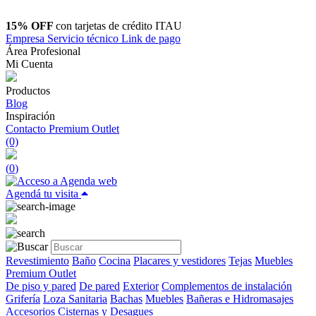
15% OFF
con tarjetas de crédito ITAU
Empresa
Servicio técnico
Link de pago
Área Profesional
Mi Cuenta
Productos
Blog
Inspiración
Contacto
Premium Outlet
(0)
(
0
)
Agendá tu visita
Revestimiento
Baño
Cocina
Placares y vestidores
Tejas
Muebles
Premium Outlet
De piso y pared
De pared
Exterior
Complementos de instalación
Grifería
Loza Sanitaria
Bachas
Muebles
Bañeras e Hidromasajes
Accesorios
Cisternas y Desagues