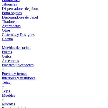
Jaboneras
Dispensadores de jabon
Porta objetos
Dispensadores de papel
Tiradores
Agarraderas
Otros
Cisternas y Desagues
Cocina
+
Muebles de cocina
Piletas
Grifos
Accesorios
Placares y vestidores
+
Puertas y frentes
Interiores y vestidores
Tejas
+
Tejas
Muebles
+
Muebles