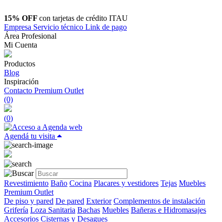
15% OFF
con tarjetas de crédito ITAU
Empresa
Servicio técnico
Link de pago
Área Profesional
Mi Cuenta
Productos
Blog
Inspiración
Contacto
Premium Outlet
(0)
(
0
)
Agendá tu visita
Revestimiento
Baño
Cocina
Placares y vestidores
Tejas
Muebles
Premium Outlet
De piso y pared
De pared
Exterior
Complementos de instalación
Grifería
Loza Sanitaria
Bachas
Muebles
Bañeras e Hidromasajes
Accesorios
Cisternas y Desagues