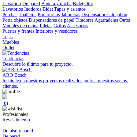
Lavatorio
De pared
Bañera y ducha
Bidet
Otro
Lavatorios
Inodoros
Bidet
Tapas y asientos
Perchas
Toalleros
Portarrollos
Jaboneras
Dispensadores de jabon
Porta objetos
Dispensadores de papel
Tiradores
Agarraderas
Otros
Muebles de cocina
Piletas
Grifos
Accesorios
Puertas y frentes
Interiores y vestidores
Tejas
Muebles
Outlet
Tendencias
Descubre lo último para tu proyecto.
ARQ Bosch
Inspirate en nuestros proyectos realizados junto a nuestros socios-
clientes.
(0)
Profesionales
Revestimiento
+
De piso y pared
De pared