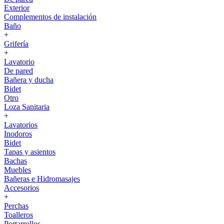
Exterior
Complementos de instalación
Baño
+
Grifería
+
Lavatorio
De pared
Bañera y ducha
Bidet
Otro
Loza Sanitaria
+
Lavatorios
Inodoros
Bidet
Tapas y asientos
Bachas
Muebles
Bañeras e Hidromasajes
Accesorios
+
Perchas
Toalleros
Portarrollos