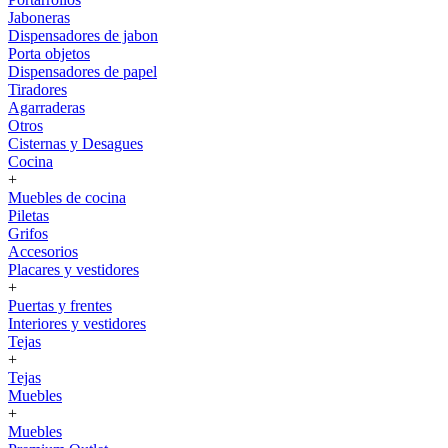
Jaboneras
Dispensadores de jabon
Porta objetos
Dispensadores de papel
Tiradores
Agarraderas
Otros
Cisternas y Desagues
Cocina
+
Muebles de cocina
Piletas
Grifos
Accesorios
Placares y vestidores
+
Puertas y frentes
Interiores y vestidores
Tejas
+
Tejas
Muebles
+
Muebles