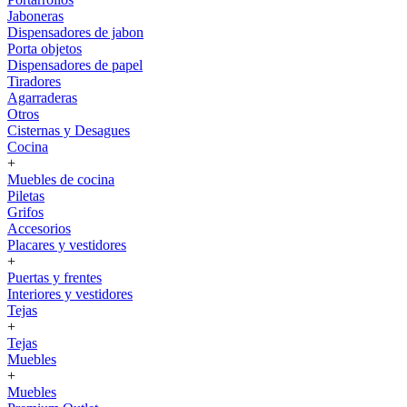
Jaboneras
Dispensadores de jabon
Porta objetos
Dispensadores de papel
Tiradores
Agarraderas
Otros
Cisternas y Desagues
Cocina
+
Muebles de cocina
Piletas
Grifos
Accesorios
Placares y vestidores
+
Puertas y frentes
Interiores y vestidores
Tejas
+
Tejas
Muebles
+
Muebles