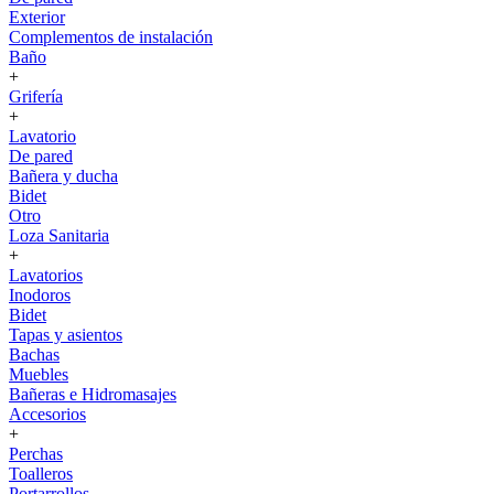
Exterior
Complementos de instalación
Baño
+
Grifería
+
Lavatorio
De pared
Bañera y ducha
Bidet
Otro
Loza Sanitaria
+
Lavatorios
Inodoros
Bidet
Tapas y asientos
Bachas
Muebles
Bañeras e Hidromasajes
Accesorios
+
Perchas
Toalleros
Portarrollos