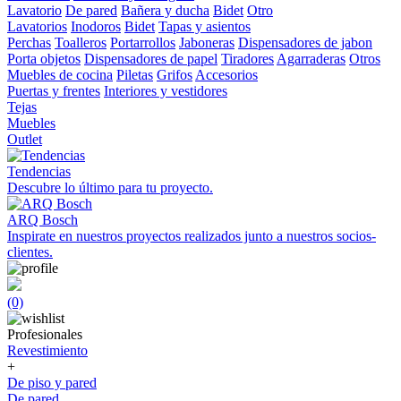
Lavatorio
De pared
Bañera y ducha
Bidet
Otro
Lavatorios
Inodoros
Bidet
Tapas y asientos
Perchas
Toalleros
Portarrollos
Jaboneras
Dispensadores de jabon
Porta objetos
Dispensadores de papel
Tiradores
Agarraderas
Otros
Muebles de cocina
Piletas
Grifos
Accesorios
Puertas y frentes
Interiores y vestidores
Tejas
Muebles
Outlet
Tendencias
Descubre lo último para tu proyecto.
ARQ Bosch
Inspirate en nuestros proyectos realizados junto a nuestros socios-
clientes.
(0)
Profesionales
Revestimiento
+
De piso y pared
De pared