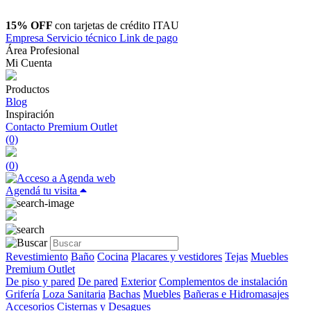
15% OFF
con tarjetas de crédito ITAU
Empresa
Servicio técnico
Link de pago
Área Profesional
Mi Cuenta
Productos
Blog
Inspiración
Contacto
Premium Outlet
(0)
(
0
)
Agendá tu visita
Revestimiento
Baño
Cocina
Placares y vestidores
Tejas
Muebles
Premium Outlet
De piso y pared
De pared
Exterior
Complementos de instalación
Grifería
Loza Sanitaria
Bachas
Muebles
Bañeras e Hidromasajes
Accesorios
Cisternas y Desagues