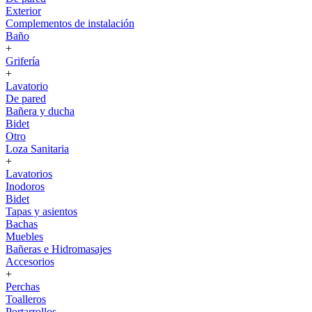
Exterior
Complementos de instalación
Baño
+
Grifería
+
Lavatorio
De pared
Bañera y ducha
Bidet
Otro
Loza Sanitaria
+
Lavatorios
Inodoros
Bidet
Tapas y asientos
Bachas
Muebles
Bañeras e Hidromasajes
Accesorios
+
Perchas
Toalleros
Portarrollos