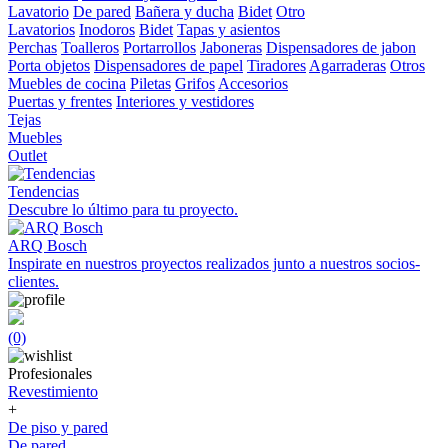
Lavatorio
De pared
Bañera y ducha
Bidet
Otro
Lavatorios
Inodoros
Bidet
Tapas y asientos
Perchas
Toalleros
Portarrollos
Jaboneras
Dispensadores de jabon
Porta objetos
Dispensadores de papel
Tiradores
Agarraderas
Otros
Muebles de cocina
Piletas
Grifos
Accesorios
Puertas y frentes
Interiores y vestidores
Tejas
Muebles
Outlet
Tendencias
Descubre lo último para tu proyecto.
ARQ Bosch
Inspirate en nuestros proyectos realizados junto a nuestros socios-
clientes.
(0)
Profesionales
Revestimiento
+
De piso y pared
De pared