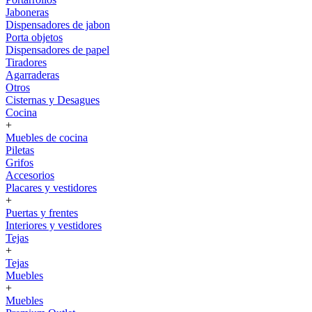
Jaboneras
Dispensadores de jabon
Porta objetos
Dispensadores de papel
Tiradores
Agarraderas
Otros
Cisternas y Desagues
Cocina
+
Muebles de cocina
Piletas
Grifos
Accesorios
Placares y vestidores
+
Puertas y frentes
Interiores y vestidores
Tejas
+
Tejas
Muebles
+
Muebles