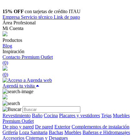
15% OFF
con tarjetas de crédito ITAU
Empresa
Servicio técnico
Link de pago
Área Profesional
Mi Cuenta
Productos
Blog
Inspiración
Contacto
Premium Outlet
(0)
(
0
)
Agendá tu visita
Revestimiento
Baño
Cocina
Placares y vestidores
Tejas
Muebles
Premium Outlet
De piso y pared
De pared
Exterior
Complementos de instalación
Grifería
Loza Sanitaria
Bachas
Muebles
Bañeras e Hidromasajes
Accesorios
Cisternas y Desagues