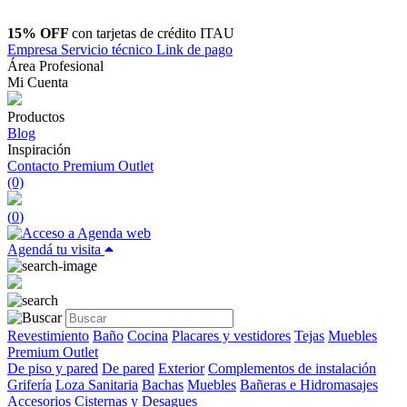
15% OFF
con tarjetas de crédito ITAU
Empresa
Servicio técnico
Link de pago
Área Profesional
Mi Cuenta
Productos
Blog
Inspiración
Contacto
Premium Outlet
(0)
(
0
)
Agendá tu visita
Revestimiento
Baño
Cocina
Placares y vestidores
Tejas
Muebles
Premium Outlet
De piso y pared
De pared
Exterior
Complementos de instalación
Grifería
Loza Sanitaria
Bachas
Muebles
Bañeras e Hidromasajes
Accesorios
Cisternas y Desagues