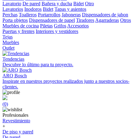
Lavatorio
De pared
Bañera y ducha
Bidet
Otro
Lavatorios
Inodoros
Bidet
Tapas y asientos
Perchas
Toalleros
Portarrollos
Jaboneras
Dispensadores de jabon
Porta objetos
Dispensadores de papel
Tiradores
Agarraderas
Otros
Muebles de cocina
Piletas
Grifos
Accesorios
Puertas y frentes
Interiores y vestidores
Tejas
Muebles
Outlet
Tendencias
Descubre lo último para tu proyecto.
ARQ Bosch
Inspirate en nuestros proyectos realizados junto a nuestros socios-
clientes.
(0)
Profesionales
Revestimiento
+
De piso y pared
De pared