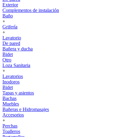
Exterior
Complementos de instalación
Baño
+
Grifería
+
Lavatorio
De pared
Bañera y ducha
Bidet
Otro
Loza Sanitaria
+
Lavatorios
Inodoros
Bidet
Tapas y asientos
Bachas
Muebles
Bañeras e Hidromasajes
Accesorios
+
Perchas
Toalleros
Portarrollos