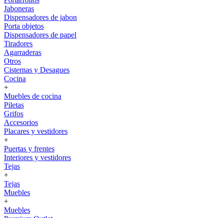
Jaboneras
Dispensadores de jabon
Porta objetos
Dispensadores de papel
Tiradores
Agarraderas
Otros
Cisternas y Desagues
Cocina
+
Muebles de cocina
Piletas
Grifos
Accesorios
Placares y vestidores
+
Puertas y frentes
Interiores y vestidores
Tejas
+
Tejas
Muebles
+
Muebles