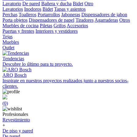
Lavatorio
De pared
Bañera y ducha
Bidet
Otro
Lavatorios
Inodoros
Bidet
Tapas y asientos
Perchas
Toalleros
Portarrollos
Jaboneras
Dispensadores de jabon
Porta objetos
Dispensadores de papel
Tiradores
Agarraderas
Otros
Muebles de cocina
Piletas
Grifos
Accesorios
Puertas y frentes
Interiores y vestidores
Tejas
Muebles
Outlet
Tendencias
Descubre lo último para tu proyecto.
ARQ Bosch
Inspirate en nuestros proyectos realizados junto a nuestros socios-
clientes.
(0)
Profesionales
Revestimiento
+
De piso y pared
De pared