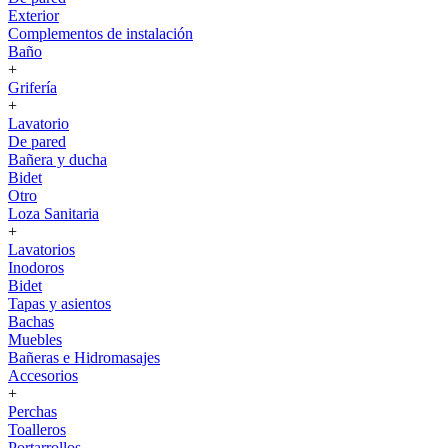
Exterior
Complementos de instalación
Baño
+
Grifería
+
Lavatorio
De pared
Bañera y ducha
Bidet
Otro
Loza Sanitaria
+
Lavatorios
Inodoros
Bidet
Tapas y asientos
Bachas
Muebles
Bañeras e Hidromasajes
Accesorios
+
Perchas
Toalleros
Portarrollos