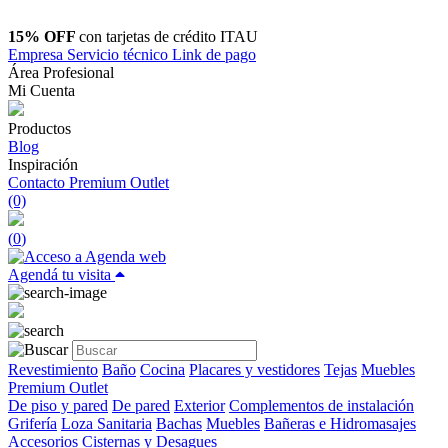
15% OFF
con tarjetas de crédito ITAU
Empresa
Servicio técnico
Link de pago
Área Profesional
Mi Cuenta
Productos
Blog
Inspiración
Contacto
Premium Outlet
(0)
(
0
)
Agendá tu visita
Revestimiento
Baño
Cocina
Placares y vestidores
Tejas
Muebles
Premium Outlet
De piso y pared
De pared
Exterior
Complementos de instalación
Grifería
Loza Sanitaria
Bachas
Muebles
Bañeras e Hidromasajes
Accesorios
Cisternas y Desagues