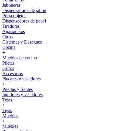
Jaboneras
Dispensadores de jabon
Porta objetos
Dispensadores de papel
Tiradores
Agarraderas
Otros
Cisternas y Desagues
Cocina
+
Muebles de cocina
Piletas
Grifos
Accesorios
Placares y vestidores
+
Puertas y frentes
Interiores y vestidores
Tejas
+
Tejas
Muebles
+
Muebles