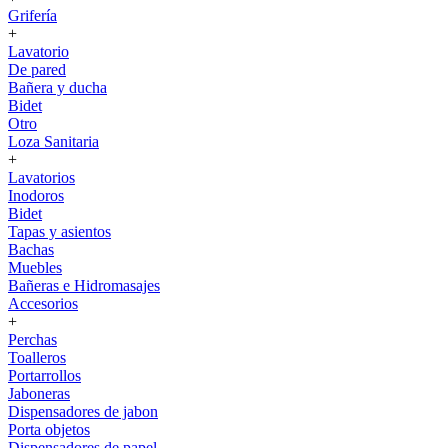
Grifería
+
Lavatorio
De pared
Bañera y ducha
Bidet
Otro
Loza Sanitaria
+
Lavatorios
Inodoros
Bidet
Tapas y asientos
Bachas
Muebles
Bañeras e Hidromasajes
Accesorios
+
Perchas
Toalleros
Portarrollos
Jaboneras
Dispensadores de jabon
Porta objetos
Dispensadores de papel