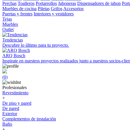
Perchas
Toalleros
Portarrollos
Jaboneras
Dispensadores de jabon
Port
Muebles de cocina
Piletas
Grifos
Accesorios
Puertas y frentes
Interiores y vestidores
Tejas
Muebles
Outlet
Tendencias
Descubre lo último para tu proyecto.
ARQ Bosch
Inspirate en nuestros proyectos realizados junto a nuestros socios-clien
(0)
Profesionales
Revestimiento
+
De piso y pared
De pared
Exterior
Complementos de instalación
Baño
+