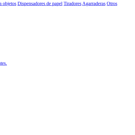
a objetos
Dispensadores de papel
Tiradores
Agarraderas
Otros
tes.