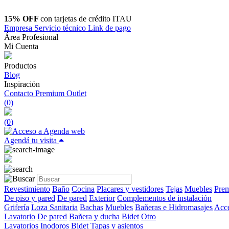
15% OFF
con tarjetas de crédito ITAU
Empresa
Servicio técnico
Link de pago
Área Profesional
Mi Cuenta
Productos
Blog
Inspiración
Contacto
Premium Outlet
(0)
(
0
)
Agendá tu visita
Revestimiento
Baño
Cocina
Placares y vestidores
Tejas
Muebles
Prem
De piso y pared
De pared
Exterior
Complementos de instalación
Grifería
Loza Sanitaria
Bachas
Muebles
Bañeras e Hidromasajes
Acce
Lavatorio
De pared
Bañera y ducha
Bidet
Otro
Lavatorios
Inodoros
Bidet
Tapas y asientos