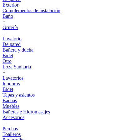
Exterior
Complementos de instalación
Baño
+
Grifería
+
Lavatorio
De pared
Bañera y ducha
Bidet
Otro
Loza Sanitaria
+
Lavatorios
Inodoros
Bidet
Tapas y asientos
Bachas
Muebles
Bañeras e Hidromasajes
Accesorios
+
Perchas
Toalleros
Portarrollos