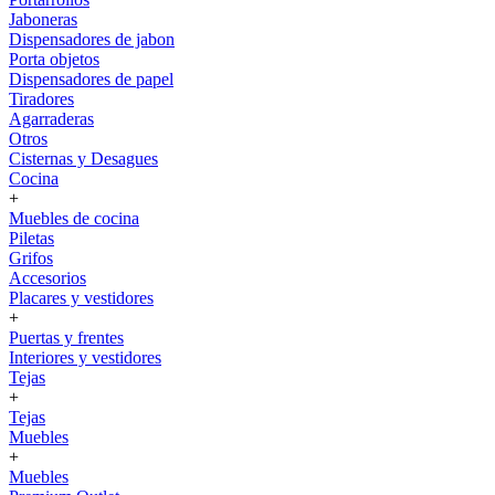
Jaboneras
Dispensadores de jabon
Porta objetos
Dispensadores de papel
Tiradores
Agarraderas
Otros
Cisternas y Desagues
Cocina
+
Muebles de cocina
Piletas
Grifos
Accesorios
Placares y vestidores
+
Puertas y frentes
Interiores y vestidores
Tejas
+
Tejas
Muebles
+
Muebles