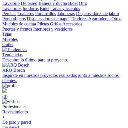
Lavatorio
De pared
Bañera y ducha
Bidet
Otro
Lavatorios
Inodoros
Bidet
Tapas y asientos
Perchas
Toalleros
Portarrollos
Jaboneras
Dispensadores de jabon
Porta objetos
Dispensadores de papel
Tiradores
Agarraderas
Otros
Muebles de cocina
Piletas
Grifos
Accesorios
Puertas y frentes
Interiores y vestidores
Tejas
Muebles
Outlet
Tendencias
Descubre lo último para tu proyecto.
ARQ Bosch
Inspirate en nuestros proyectos realizados junto a nuestros socios-
clientes.
(0)
Profesionales
Revestimiento
+
De piso y pared
De pared