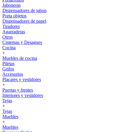
Jaboneras
Dispensadores de jabon
Porta objetos
Dispensadores de papel
Tiradores
Agarraderas
Otros
Cisternas y Desagues
Cocina
+
Muebles de cocina
Piletas
Grifos
Accesorios
Placares y vestidores
+
Puertas y frentes
Interiores y vestidores
Tejas
+
Tejas
Muebles
+
Muebles