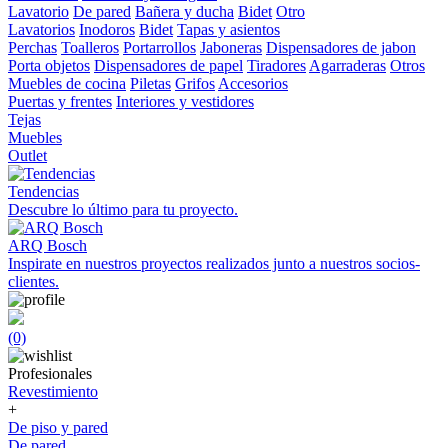
Lavatorio
De pared
Bañera y ducha
Bidet
Otro
Lavatorios
Inodoros
Bidet
Tapas y asientos
Perchas
Toalleros
Portarrollos
Jaboneras
Dispensadores de jabon
Porta objetos
Dispensadores de papel
Tiradores
Agarraderas
Otros
Muebles de cocina
Piletas
Grifos
Accesorios
Puertas y frentes
Interiores y vestidores
Tejas
Muebles
Outlet
Tendencias
Descubre lo último para tu proyecto.
ARQ Bosch
Inspirate en nuestros proyectos realizados junto a nuestros socios-
clientes.
(0)
Profesionales
Revestimiento
+
De piso y pared
De pared