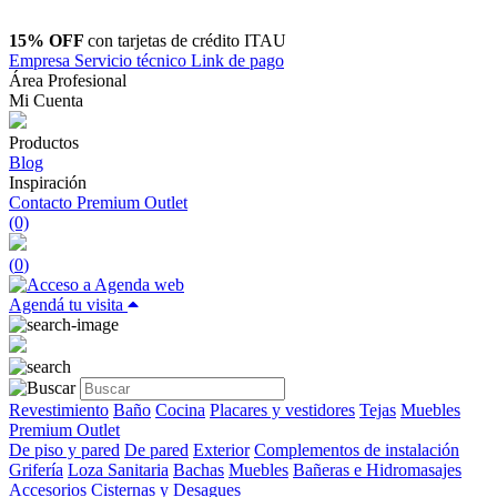
15% OFF
con tarjetas de crédito ITAU
Empresa
Servicio técnico
Link de pago
Área Profesional
Mi Cuenta
Productos
Blog
Inspiración
Contacto
Premium Outlet
(0)
(
0
)
Agendá tu visita
Revestimiento
Baño
Cocina
Placares y vestidores
Tejas
Muebles
Premium Outlet
De piso y pared
De pared
Exterior
Complementos de instalación
Grifería
Loza Sanitaria
Bachas
Muebles
Bañeras e Hidromasajes
Accesorios
Cisternas y Desagues