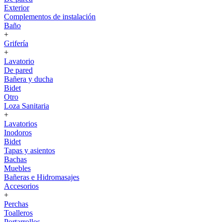
Exterior
Complementos de instalación
Baño
+
Grifería
+
Lavatorio
De pared
Bañera y ducha
Bidet
Otro
Loza Sanitaria
+
Lavatorios
Inodoros
Bidet
Tapas y asientos
Bachas
Muebles
Bañeras e Hidromasajes
Accesorios
+
Perchas
Toalleros
Portarrollos