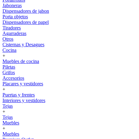
Jaboneras
Dispensadores de jabon
Porta objetos
Dispensadores de papel
Tiradores
Agarraderas
Otros
Cisternas y Desagues
Cocina
+
Muebles de cocina
Piletas
Grifos
Accesorios
Placares y vestidores
+
Puertas y frentes
Interiores y vestidores
Tejas
+
Tejas
Muebles
+
Muebles