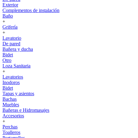
Exterior
Complementos de instalación
Baño
+
Grifería
+
Lavatorio
De pared
Bañera y ducha
Bidet
Otro
Loza Sanitaria
+
Lavatorios
Inodoros
Bidet
Tapas y asientos
Bachas
Muebles
Bañeras e Hidromasajes
Accesorios
+
Perchas
Toalleros
Portarrollos