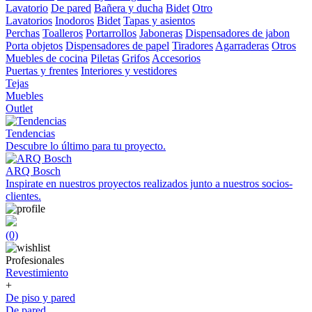
Lavatorio
De pared
Bañera y ducha
Bidet
Otro
Lavatorios
Inodoros
Bidet
Tapas y asientos
Perchas
Toalleros
Portarrollos
Jaboneras
Dispensadores de jabon
Porta objetos
Dispensadores de papel
Tiradores
Agarraderas
Otros
Muebles de cocina
Piletas
Grifos
Accesorios
Puertas y frentes
Interiores y vestidores
Tejas
Muebles
Outlet
Tendencias
Descubre lo último para tu proyecto.
ARQ Bosch
Inspirate en nuestros proyectos realizados junto a nuestros socios-
clientes.
(0)
Profesionales
Revestimiento
+
De piso y pared
De pared