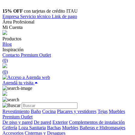
15% OFF
con tarjetas de crédito ITAU
Empresa
Servicio técnico
Link de pago
Área Profesional
Mi Cuenta
Productos
Blog
Inspiración
Contacto
Premium Outlet
(0)
(
0
)
Agendá tu visita
Revestimiento
Baño
Cocina
Placares y vestidores
Tejas
Muebles
Premium Outlet
De piso y pared
De pared
Exterior
Complementos de instalación
Grifería
Loza Sanitaria
Bachas
Muebles
Bañeras e Hidromasajes
Accesorios
Cisternas y Desagues