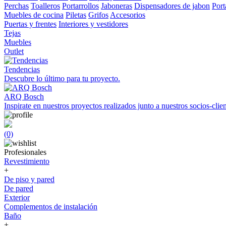
Perchas
Toalleros
Portarrollos
Jaboneras
Dispensadores de jabon
Port
Muebles de cocina
Piletas
Grifos
Accesorios
Puertas y frentes
Interiores y vestidores
Tejas
Muebles
Outlet
Tendencias
Descubre lo último para tu proyecto.
ARQ Bosch
Inspirate en nuestros proyectos realizados junto a nuestros socios-clien
(0)
Profesionales
Revestimiento
+
De piso y pared
De pared
Exterior
Complementos de instalación
Baño
+