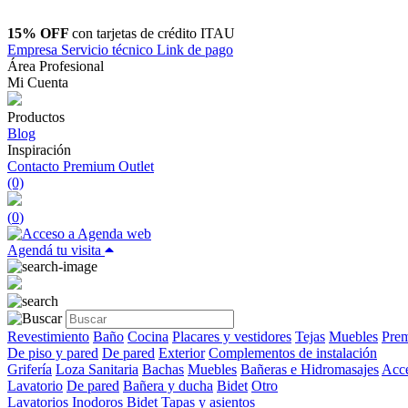
15% OFF
con tarjetas de crédito ITAU
Empresa
Servicio técnico
Link de pago
Área Profesional
Mi Cuenta
Productos
Blog
Inspiración
Contacto
Premium Outlet
(0)
(
0
)
Agendá tu visita
Revestimiento
Baño
Cocina
Placares y vestidores
Tejas
Muebles
Prem
De piso y pared
De pared
Exterior
Complementos de instalación
Grifería
Loza Sanitaria
Bachas
Muebles
Bañeras e Hidromasajes
Acce
Lavatorio
De pared
Bañera y ducha
Bidet
Otro
Lavatorios
Inodoros
Bidet
Tapas y asientos