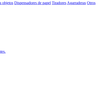
a objetos
Dispensadores de papel
Tiradores
Agarraderas
Otros
tes.