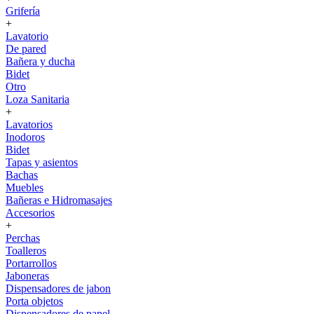
Grifería
+
Lavatorio
De pared
Bañera y ducha
Bidet
Otro
Loza Sanitaria
+
Lavatorios
Inodoros
Bidet
Tapas y asientos
Bachas
Muebles
Bañeras e Hidromasajes
Accesorios
+
Perchas
Toalleros
Portarrollos
Jaboneras
Dispensadores de jabon
Porta objetos
Dispensadores de papel