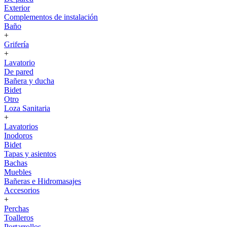
Exterior
Complementos de instalación
Baño
+
Grifería
+
Lavatorio
De pared
Bañera y ducha
Bidet
Otro
Loza Sanitaria
+
Lavatorios
Inodoros
Bidet
Tapas y asientos
Bachas
Muebles
Bañeras e Hidromasajes
Accesorios
+
Perchas
Toalleros
Portarrollos