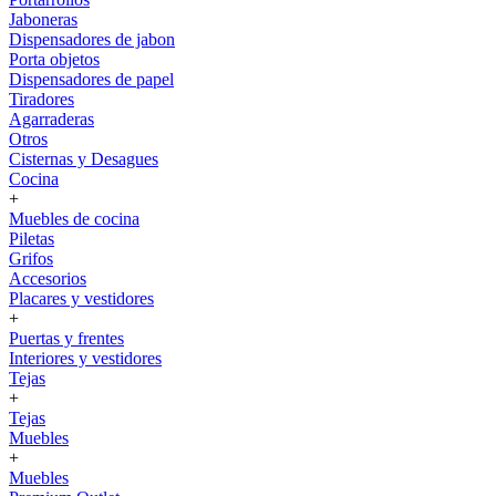
Jaboneras
Dispensadores de jabon
Porta objetos
Dispensadores de papel
Tiradores
Agarraderas
Otros
Cisternas y Desagues
Cocina
+
Muebles de cocina
Piletas
Grifos
Accesorios
Placares y vestidores
+
Puertas y frentes
Interiores y vestidores
Tejas
+
Tejas
Muebles
+
Muebles