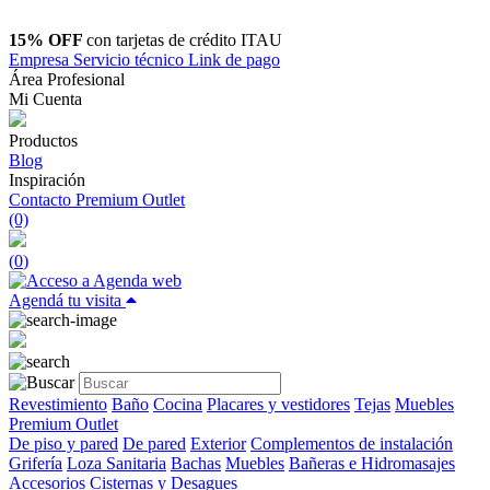
15% OFF
con tarjetas de crédito ITAU
Empresa
Servicio técnico
Link de pago
Área Profesional
Mi Cuenta
Productos
Blog
Inspiración
Contacto
Premium Outlet
(0)
(
0
)
Agendá tu visita
Revestimiento
Baño
Cocina
Placares y vestidores
Tejas
Muebles
Premium Outlet
De piso y pared
De pared
Exterior
Complementos de instalación
Grifería
Loza Sanitaria
Bachas
Muebles
Bañeras e Hidromasajes
Accesorios
Cisternas y Desagues