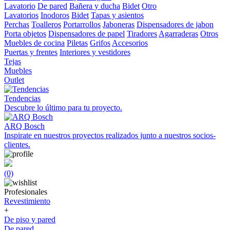
Lavatorio
De pared
Bañera y ducha
Bidet
Otro
Lavatorios
Inodoros
Bidet
Tapas y asientos
Perchas
Toalleros
Portarrollos
Jaboneras
Dispensadores de jabon
Porta objetos
Dispensadores de papel
Tiradores
Agarraderas
Otros
Muebles de cocina
Piletas
Grifos
Accesorios
Puertas y frentes
Interiores y vestidores
Tejas
Muebles
Outlet
Tendencias
Descubre lo último para tu proyecto.
ARQ Bosch
Inspirate en nuestros proyectos realizados junto a nuestros socios-
clientes.
(0)
Profesionales
Revestimiento
+
De piso y pared
De pared