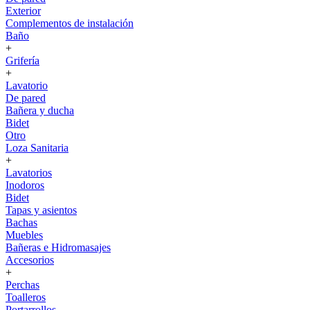
Exterior
Complementos de instalación
Baño
+
Grifería
+
Lavatorio
De pared
Bañera y ducha
Bidet
Otro
Loza Sanitaria
+
Lavatorios
Inodoros
Bidet
Tapas y asientos
Bachas
Muebles
Bañeras e Hidromasajes
Accesorios
+
Perchas
Toalleros
Portarrollos