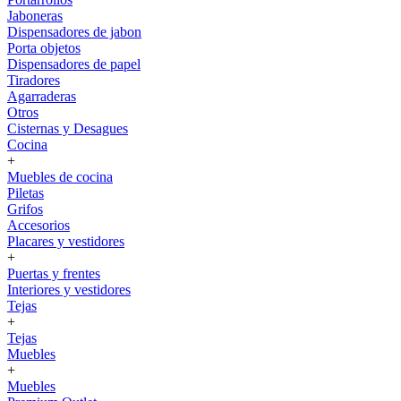
Jaboneras
Dispensadores de jabon
Porta objetos
Dispensadores de papel
Tiradores
Agarraderas
Otros
Cisternas y Desagues
Cocina
+
Muebles de cocina
Piletas
Grifos
Accesorios
Placares y vestidores
+
Puertas y frentes
Interiores y vestidores
Tejas
+
Tejas
Muebles
+
Muebles