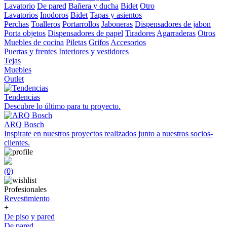
Lavatorio
De pared
Bañera y ducha
Bidet
Otro
Lavatorios
Inodoros
Bidet
Tapas y asientos
Perchas
Toalleros
Portarrollos
Jaboneras
Dispensadores de jabon
Porta objetos
Dispensadores de papel
Tiradores
Agarraderas
Otros
Muebles de cocina
Piletas
Grifos
Accesorios
Puertas y frentes
Interiores y vestidores
Tejas
Muebles
Outlet
Tendencias
Descubre lo último para tu proyecto.
ARQ Bosch
Inspirate en nuestros proyectos realizados junto a nuestros socios-
clientes.
(0)
Profesionales
Revestimiento
+
De piso y pared
De pared