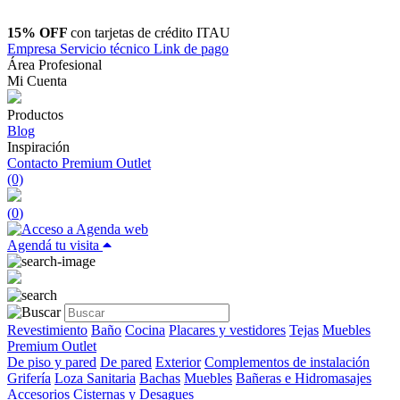
15% OFF
con tarjetas de crédito ITAU
Empresa
Servicio técnico
Link de pago
Área Profesional
Mi Cuenta
Productos
Blog
Inspiración
Contacto
Premium Outlet
(0)
(
0
)
Agendá tu visita
Revestimiento
Baño
Cocina
Placares y vestidores
Tejas
Muebles
Premium Outlet
De piso y pared
De pared
Exterior
Complementos de instalación
Grifería
Loza Sanitaria
Bachas
Muebles
Bañeras e Hidromasajes
Accesorios
Cisternas y Desagues