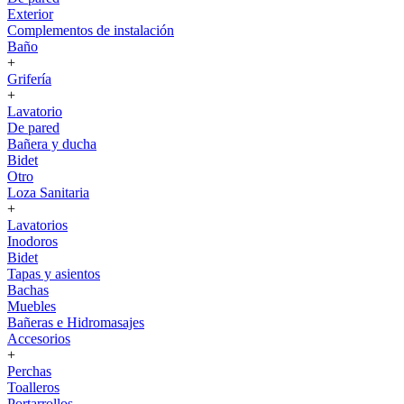
Exterior
Complementos de instalación
Baño
+
Grifería
+
Lavatorio
De pared
Bañera y ducha
Bidet
Otro
Loza Sanitaria
+
Lavatorios
Inodoros
Bidet
Tapas y asientos
Bachas
Muebles
Bañeras e Hidromasajes
Accesorios
+
Perchas
Toalleros
Portarrollos