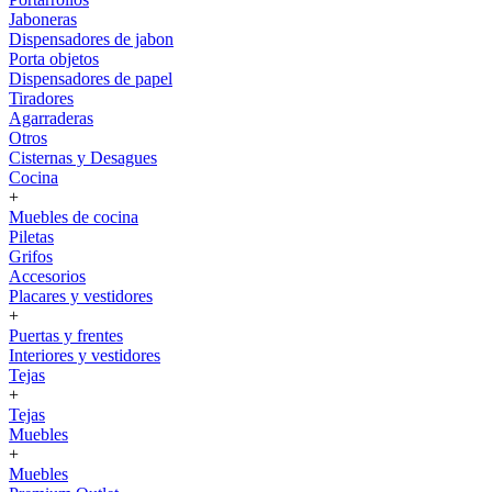
Jaboneras
Dispensadores de jabon
Porta objetos
Dispensadores de papel
Tiradores
Agarraderas
Otros
Cisternas y Desagues
Cocina
+
Muebles de cocina
Piletas
Grifos
Accesorios
Placares y vestidores
+
Puertas y frentes
Interiores y vestidores
Tejas
+
Tejas
Muebles
+
Muebles