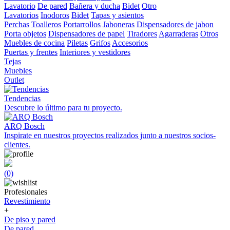
Lavatorio
De pared
Bañera y ducha
Bidet
Otro
Lavatorios
Inodoros
Bidet
Tapas y asientos
Perchas
Toalleros
Portarrollos
Jaboneras
Dispensadores de jabon
Porta objetos
Dispensadores de papel
Tiradores
Agarraderas
Otros
Muebles de cocina
Piletas
Grifos
Accesorios
Puertas y frentes
Interiores y vestidores
Tejas
Muebles
Outlet
Tendencias
Descubre lo último para tu proyecto.
ARQ Bosch
Inspirate en nuestros proyectos realizados junto a nuestros socios-
clientes.
(0)
Profesionales
Revestimiento
+
De piso y pared
De pared