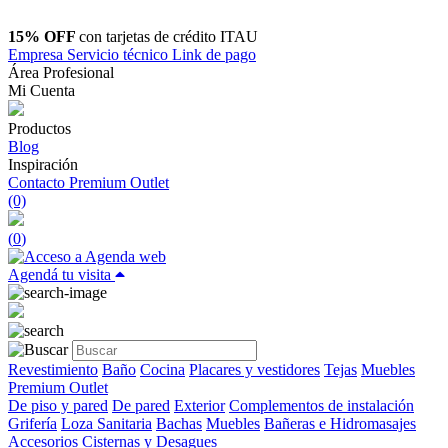
15% OFF
con tarjetas de crédito ITAU
Empresa
Servicio técnico
Link de pago
Área Profesional
Mi Cuenta
Productos
Blog
Inspiración
Contacto
Premium Outlet
(0)
(
0
)
Agendá tu visita
Revestimiento
Baño
Cocina
Placares y vestidores
Tejas
Muebles
Premium Outlet
De piso y pared
De pared
Exterior
Complementos de instalación
Grifería
Loza Sanitaria
Bachas
Muebles
Bañeras e Hidromasajes
Accesorios
Cisternas y Desagues