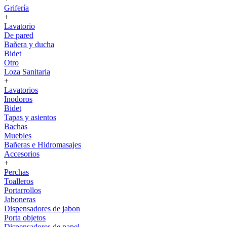
Grifería
+
Lavatorio
De pared
Bañera y ducha
Bidet
Otro
Loza Sanitaria
+
Lavatorios
Inodoros
Bidet
Tapas y asientos
Bachas
Muebles
Bañeras e Hidromasajes
Accesorios
+
Perchas
Toalleros
Portarrollos
Jaboneras
Dispensadores de jabon
Porta objetos
Dispensadores de papel