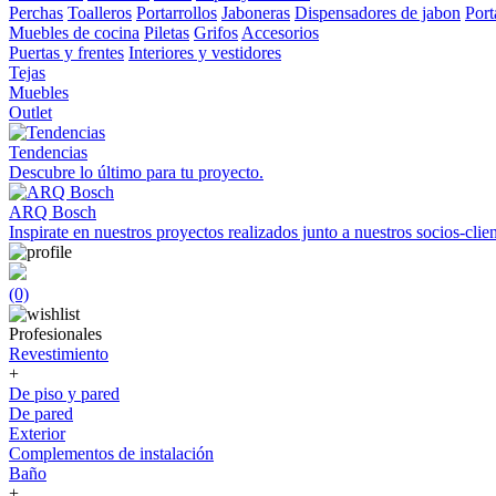
Perchas
Toalleros
Portarrollos
Jaboneras
Dispensadores de jabon
Port
Muebles de cocina
Piletas
Grifos
Accesorios
Puertas y frentes
Interiores y vestidores
Tejas
Muebles
Outlet
Tendencias
Descubre lo último para tu proyecto.
ARQ Bosch
Inspirate en nuestros proyectos realizados junto a nuestros socios-clien
(0)
Profesionales
Revestimiento
+
De piso y pared
De pared
Exterior
Complementos de instalación
Baño
+