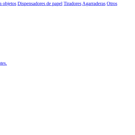
a objetos
Dispensadores de papel
Tiradores
Agarraderas
Otros
tes.