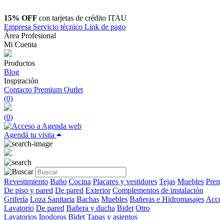
15% OFF
con tarjetas de crédito ITAU
Empresa
Servicio técnico
Link de pago
Área Profesional
Mi Cuenta
Productos
Blog
Inspiración
Contacto
Premium Outlet
(0)
(
0
)
Agendá tu visita
Revestimiento
Baño
Cocina
Placares y vestidores
Tejas
Muebles
Prem
De piso y pared
De pared
Exterior
Complementos de instalación
Grifería
Loza Sanitaria
Bachas
Muebles
Bañeras e Hidromasajes
Acce
Lavatorio
De pared
Bañera y ducha
Bidet
Otro
Lavatorios
Inodoros
Bidet
Tapas y asientos