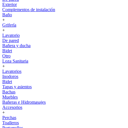
Exterior
Complementos de instalación
Baño
+
Grifería
+
Lavatorio
De pared
Bañera y ducha
Bidet
Otro
Loza Sanitaria
+
Lavatorios
Inodoros
Bidet
Tapas y asientos
Bachas
Muebles
Bañeras e Hidromasajes
Accesorios
+
Perchas
Toalleros
Portarrollos