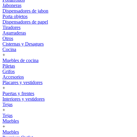
Jaboneras
Dispensadores de jabon
Porta objetos
Dispensadores de papel
Tiradores
Agarraderas
Otros
Cisternas y Desagues
Cocina
+
Muebles de cocina
Piletas
Grifos
Accesorios
Placares y vestidores
+
Puertas y frentes
Interiores y vestidores
Tejas
+
Tejas
Muebles
+
Muebles