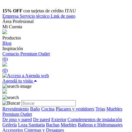
15% OFF
con tarjetas de crédito ITAU
Empresa
Servicio técnico
Link de pago
Área Profesional
Mi Cuenta
Productos
Blog
Inspiración
Contacto
Premium Outlet
(0)
(
0
)
Agendá tu visita
Revestimiento
Baño
Cocina
Placares y vestidores
Tejas
Muebles
Premium Outlet
De piso y pared
De pared
Exterior
Complementos de instalación
Grifería
Loza Sanitaria
Bachas
Muebles
Bañeras e Hidromasajes
Accesorios
Cisternas y Desagues