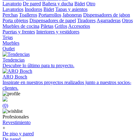
Lavatorio
De pared
Bañera y ducha
Bidet
Otro
Lavatorios
Inodoros
Bidet
Tapas y asientos
Perchas
Toalleros
Portarrollos
Jaboneras
Dispensadores de jabon
Porta objetos
Dispensadores de papel
Tiradores
Agarraderas
Otros
Muebles de cocina
Piletas
Grifos
Accesorios
Puertas y frentes
Interiores y vestidores
Tejas
Muebles
Outlet
Tendencias
Descubre lo último para tu proyecto.
ARQ Bosch
Inspirate en nuestros proyectos realizados junto a nuestros socios-
clientes.
(0)
Profesionales
Revestimiento
+
De piso y pared
De pared